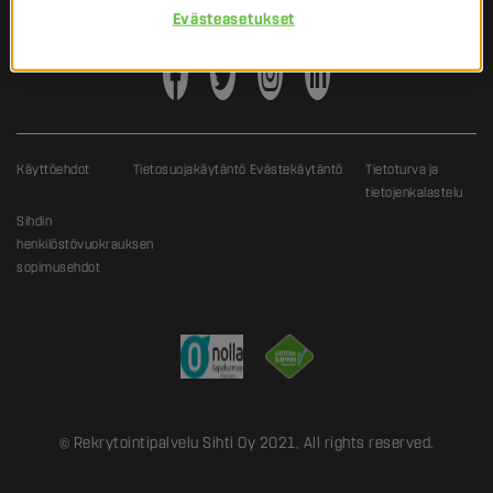
Evästeasetukset
Käyttöehdot
Tietosuojakäytäntö
Evästekäytäntö
Tietoturva ja
tietojenkalastelu
Sihdin
henkilöstövuokrauksen
sopimusehdot
© Rekrytointipalvelu Sihti Oy 2021, All rights reserved.