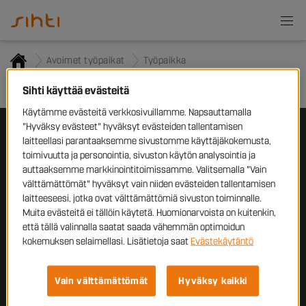
Avoimet työpaikat
Työpaikka
Työpaikkailmoitusta ei löytynyt
Sihti käyttää evästeitä
Käytämme evästeitä verkkosivuillamme. Napsauttamalla
"Hyväksy evästeet" hyväksyt evästeiden tallentamisen
laitteellasi parantaaksemme sivustomme käyttäjäkokemusta,
Työnhakijoille
toimivuutta ja personointia, sivuston käytön analysointia ja
auttaaksemme markkinointitoimissamme. Valitsemalla "Vain
Yrityksille
välttämättömät" hyväksyt vain niiden evästeiden tallentamisen
laitteeseesi, jotka ovat välttämättömiä sivuston toiminnalle.
Sihti
Muita evästeitä ei tällöin käytetä. Huomionarvoista on kuitenkin,
että tällä valinnalla saatat saada vähemmän optimoidun
Ota yhteyttä
kokemuksen selaimellasi. Lisätietoja saat
Evästekäytäntö
Tampellan
Esplanadi 2,
33100 Tampere
Vain välttämättömät
Hyväksy kaikki
+358 10 320 6500
sihti@sihti.fi