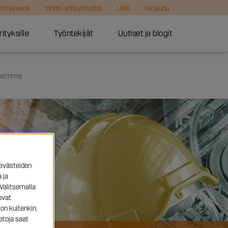
 yrityksenä
Sihdin yhteystiedot
UKK
Kirjaudu
rityksille
Työntekijät
Uutiset ja blogit
uksemme
evästeiden
 ja
Valitsemalla
ovat
on kuitenkin,
etoja saat