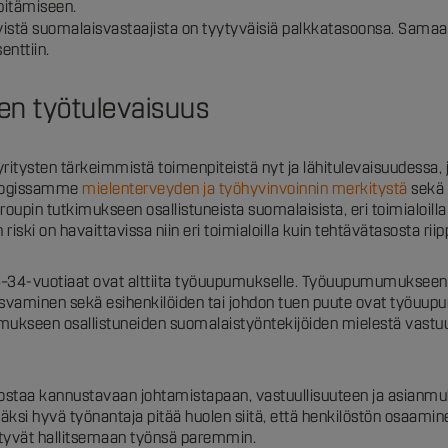
pitämiseen.
stä suomalaisvastaajista on tyytyväisiä palkkatasoonsa. Samaan ai
enttiin.
nen työtulevaisuus
ysten tärkeimmistä toimenpiteistä nyt ja lähitulevaisuudessa, jos 
blogissamme
mielenterveyden ja työhyvinvoinnin merkitystä
sekä 
roupin tutkimukseen osallistuneista suomalaisista, eri toimialoill
ski on havaittavissa niin eri toimialoilla kuin tehtävätasosta rii
34-vuotiaat ovat alttiita työuupumukselle. Työuupumumukseen joh
asvaminen sekä esihenkilöiden tai johdon tuen puute ovat työuupum
utkimukseen osallistuneiden suomalaistyöntekijöiden mielestä vast
anostaa kannustavaan johtamistapaan, vastuullisuuteen ja asianm
si hyvä työnantaja pitää huolen siitä, että henkilöstön osaaminen
styvät hallitsemaan työnsä paremmin.