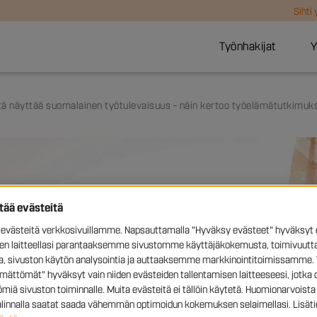
Sihti
Työnhakijat
Y
tä näyttää suomalainen työtulevaisuus – näin kertoo työelämätutkim
ttää evästeitä
västeitä verkkosivuillamme. Napsauttamalla "Hyväksy evästeet" hyväksyt 
sen laitteellasi parantaaksemme sivustomme käyttäjäkokemusta, toimivuutta
ia, sivuston käytön analysointia ja auttaaksemme markkinointitoimissamme. 
ämättömät" hyväksyt vain niiden evästeiden tallentamisen laitteeseesi, jotka 
miä sivuston toiminnalle. Muita evästeitä ei tällöin käytetä. Huomionarvoista 
valinnalla saatat saada vähemmän optimoidun kokemuksen selaimellasi. Lisäti