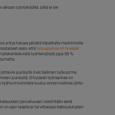
kaan työntekijöillä, joilla ei ole
yritys haluaa pärjätä kilpailluilla markkinoilla.
nostaneet esiin, että
työuupumus on fyysisiä
a työskentelevistä työntekijöistä jopa 58 %
ppumatta.
tavia juurisyitä ovat liiallinen työkuorma,
isen juurisyitä. Erityisesti työnsarkaa on
uu työhyvinvoinnista kuuluu ennen kaikkea johto-
ukaisuuteen perustuvaan viestintään sekä
 on ajan tasalla ja tarvittaessa lisäkoulutusten