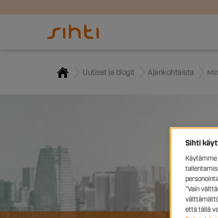
Uutiset ja blogit
Ajankohtaista
Mil
Sihti käy
Käytämme e
tallentami
personoint
"Vain vältt
välttämättö
että tällä 