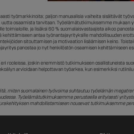
aasti työmarkkinoita; paljon manuaalisia vaiheita sisältävät työv
, uutta osaamista tarvitaan. Työelämätutkimuksemme mukaan yli p
ille toimialoille, ja lisäksi 60 % suomalaisvastaajista aikoo pan
ä kehittämiseen antaa työnantajayrityksille mahdollisuuden erott
tekijöiden sitouttamisen ja motivaation lisäämisen keino. Toistai
jayritys panostaa jo nyt henkilöstön osaamisen kehittämiseen esim
sä eri rooleissa, joskin enemmistö tutkimukseen osallistuneista s
tekoälyn arvioidaan helpottavan työarkea, kun esimerkiksi rutiini
 siitä, miten suomalainen työvoima suhtautuu työelämän megatrend
dessa. Työelämätutkimuksemme perusteella erityisesti yritysten
n urakehityksen mahdollistamiseen nousevat tutkimuksemme peru