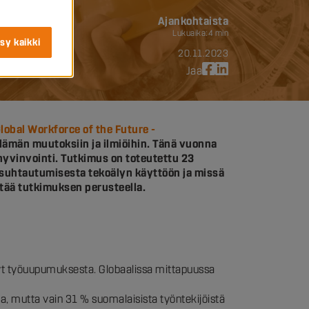
Ajankohtaista
Lukuaika:
4 min
sy kaikki
20.11.2023
Jaa
lobal Workforce of the Future -
lämän muutoksiin ja ilmiöihin. Tänä vuonna
yvinvointi. Tutkimus on toteutettu 23
 suhtautumisesta tekoälyn käyttöön ja missä
tää tutkimuksen perusteella.
inyt työuupumuksesta. Globaalissa mittapuussa
a, mutta vain 31 % suomalaisista työntekijöistä