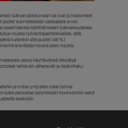
aiheet tulevat poistumaan tai ovat jo kadonneet
uolet suomalaisista vastaajista arvioi
ostaa osaamisensa kehittämiseen tulevaisuudessa.
autua muista työnantajaehdokkaista, sillä
seksi kuitenkin alle puolet (46 %)
erkiksi erillisten koulutusten kautta.
uomalaisista uskoo käyttävänsä tekoälyä
luontoiset tehtävät vähenevät ja tiedonhaku
eihin ja miten yritysten tulee toimia
 tulee panostaa työyhteisön hyvinvointiin sekä
steella keskiöön.