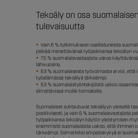
Tekoäly on osa suomalaise
tulevaisuutta
Vain 6 % tutkimukseen osallistuneista suomala
pelkää menettävänsä työpaikkansa tekoälyn vu
75 % suomalaisvastaajista uskoo käyttävänsä
lähivuosina.
63 % suomalaisesta työvoimasta arvioi, että i
työelämässä tekoälyä tärkeämpi.
53 % suomalaistyöntekijöistä uskoo osaamis
siirrettävissä muille toimialoille.
Suomalaiset suhtautuvat tekoälyyn yleisellä taso
positiivisesti, ja vain 6 % suomalaisvastajista 
työpaikkansa tekoälyn käytön yleistymisen myö
enemmistö suomalaisista uskoo, että ihminen o
tärkeämpi. Esimerkiksi empatiakykyä ei suomal