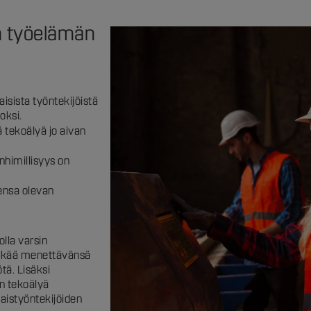
n työelämän
isista työntekijöistä
oksi.
 tekoälyä jo aivan
nhimillisyys on
ensa olevan
lla varsin
pelkää menettävänsä
tä. Lisäksi
n tekoälyä
aistyöntekijöiden