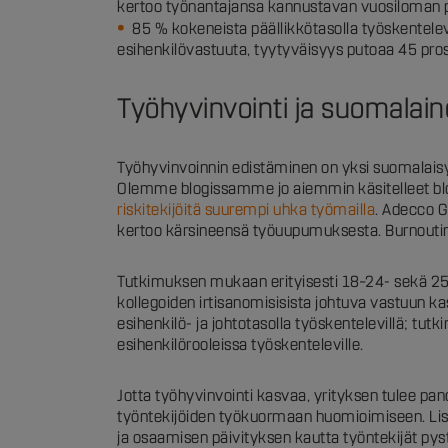
kertoo työnantajansa kannustavan vuosiloman 
85 % kokeneista päällikkötasolla työskentelevi
esihenkilövastuuta, tyytyväisyys putoaa 45 pros
Työhyvinvointi ja suomalai
Työhyvinvoinnin edistäminen on yksi suomalaisyrit
Olemme blogissamme jo aiemmin käsitelleet 
riskitekijöitä suurempi uhka työmailla
. Adecco G
kertoo kärsineensä työuupumuksesta. Burnoutin ri
Tutkimuksen mukaan erityisesti 18–24- sekä 25–
kollegoiden irtisanomisisista johtuva vastuun k
esihenkilö- ja johtotasolla työskentelevillä; t
esihenkilörooleissa työskenteleville.
Jotta työhyvinvointi kasvaa, yrityksen tulee p
työntekijöiden työkuormaan huomioimiseen. Lisäk
ja osaamisen päivityksen kautta työntekijät py