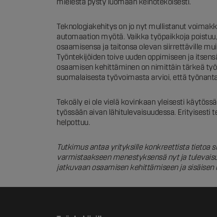
mielestä pysty luomaan keinotekoisesti.
Teknologiakehitys on jo nyt mullistanut voimakk
automaation myötä. Vaikka työpaikkoja poistuu
osaamisensa ja taitonsa olevan siirrettäville mu
Työntekijöiden toive uuden oppimiseen ja itsens
osaamisen kehittäminen on nimittäin tärkeä työn
suomalaisesta työvoimasta arvioi, että työnanta
Tekoäly ei ole vielä kovinkaan yleisesti käytös
työssään aivan lähitulevaisuudessa. Erityisesti 
helpottuu.
Tutkimus antaa yrityksille konkreettista tietoa
varmistaakseen menestyksensä nyt ja tulevaisuu
jatkuvaan osaamisen kehittämiseen ja sisäise