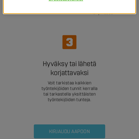
täyttämiä työaikaraportteja
ja toimeksiantoja yhdessä
näkymässä
Hyväksy tai lähetä
korjattavaksi
Voit tarkistaa kaikkien
työntekijöiden tunnit kerralla
tai tarkastella yksittäisten
työntekijöiden tunteja.
KIRJAUDU AAPOON