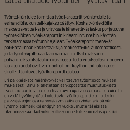
Lataa aikataulu työtuntien hyväksyntään
Työntekijän tulee toimittaa työaikaraportit työnjohdolle tai
esihenkilölle, kun palkkajakso päättyy. Koska työntekijöille
maksettavat palkat ja yritykselle lähetettävät laskut pohjautuvat
työntekijöiden työaikaraporttiin kirjaamiin tunteihin, käythän
tarkistamassa työtunnit ajallaan. Työaikaraportit menevät
palkkahallinnon käsiteltäviksi ja maksettaviksi automaattisesti,
jotta työntekijöille saadaan varmasti palkat maksuun
palkanmaksuaikataulun mukaisesti. Jotta yrityksellesi menevien
laskujen tiedot ovat varmasti oikein, käythän tarkistamassa
sinulle ohjautuvat työaikaraportit ajoissa.
Eri palkkajaksot määräytyvät vallitsevan työehtosopimuksen
mukaisesti. Sinulle lähetetään sähköpostitse muistutusviesti
työaikaraportin viimeisen hyväksymispäivän aamuna, jos sinulla
on vielä hyväksyntääsi odottavia työaikaraportteja. Joidenkin
palkkajaksojen osalta hyväksymisaika on yhden arkipäivän
lyhempi esimerkiksi arkipyhien vuoksi, mutta tällaisissa
tilanteissa saat kuitenkin erillisen muistutuksen sähköpostiisi.