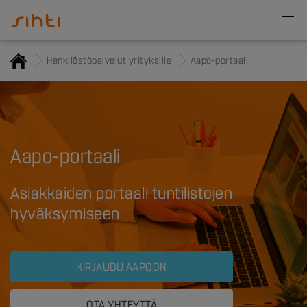
Henkilöstöpalvelut yrityksille
Aapo-portaali
Aapo-portaali
Asiakkaiden portaali tuntilistojen
hyväksymiseen
KIRJAUDU AAPOON
OTA YHTEYTTÄ