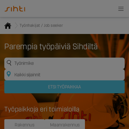
Työnhakijat / Job seeker
Parempia työpäiviä Sihdiltä
Työpaikkoja eri toimialoilla
Rakennus
Maanrakennus