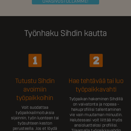
URASIVUSTOLLAMME!
Työnhaku Sihdin kautta
Tutustu Sihdin
Hae tehtävää tai luo
avoimiin
työpaikkavahti
työpaikkoihin
Työpaikan hakeminen Sihdillä
on vaivatonta ja nopeaa –
Voit suodattaa
hakuprofiilisi tallentaminen
työpaikkailmoituksia
vie vain muutaman minuutin.
sijainnin, työn luonteen tai
Halutessasi voit liittää myös
työsuhteen keston
ansioluettelosi profiilisi.
perusteella. Jos et löydä
Tilaamalla työpaikkavahdin