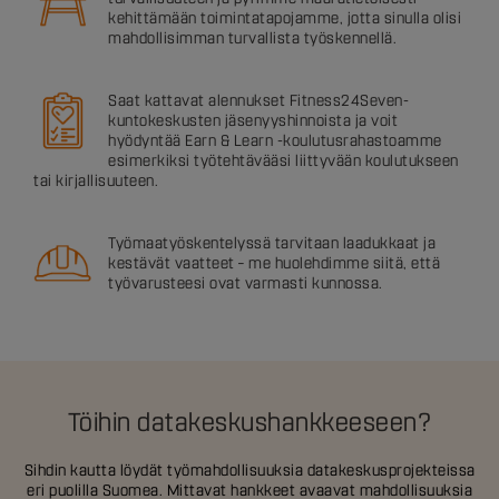
kehittämään toimintatapojamme, jotta sinulla olisi
mahdollisimman turvallista työskennellä.
Saat kattavat alennukset Fitness24Seven-
kuntokeskusten jäsenyyshinnoista ja voit
hyödyntää Earn & Learn -koulutusrahastoamme
esimerkiksi työtehtävääsi liittyvään koulutukseen
tai kirjallisuuteen.
Työmaatyöskentelyssä tarvitaan laadukkaat ja
kestävät vaatteet – me huolehdimme siitä, että
työvarusteesi ovat varmasti kunnossa.
Töihin datakeskushankkeeseen?
Sihdin kautta löydät työmahdollisuuksia datakeskusprojekteissa
eri puolilla Suomea. Mittavat hankkeet avaavat mahdollisuuksia