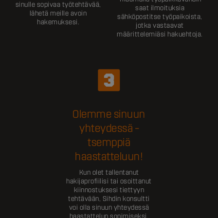
sinulle sopivaa työtehtävää,
saat ilmoituksia
lähetä meille avoin
sähköpostitse työpaikoista,
hakemuksesi.
jotka vastaavat
määrittelemiäsi hakuehtoja.
Olemme sinuun
yhteydessä –
tsemppiä
haastatteluun!
Kun olet tallentanut
hakijaprofiilisi tai osoittanut
kiinnostuksesi tiettyyn
tehtävään, Sihdin konsultti
voi olla sinuun yhteydessä
haastattelun sopimiseksi.