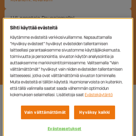
LVI-asentaja Rovaniemelle!
Kokoaikainen
Sihti käyttää evästeitä
Hakuaika päättyy 31.08.2026
Käytämme evästeitä verkkosivuillamme. Napsauttamalla
Rovaniemi
"Hyväksy evästeet" hyväksyt evästeiden tallentamisen
laitteellasi parantaaksemme sivustomme käyttäjäkokemusta,
toimivuutta ja personointia, sivuston käytön analysointia ja
auttaaksemme markkinointitoimissamme. Valitsemalla "Vain
KAIKKI AVOIMET TYÖPAIKAT
välttämättömät" hyväksyt vain niiden evästeiden tallentamisen
laitteeseesi, jotka ovat välttämättömiä sivuston toiminnalle.
Muita evästeitä ei tällöin käytetä. Huomionarvoista on kuitenkin,
että tällä valinnalla saatat saada vähemmän optimoidun
kokemuksen selaimellasi. Lisätietoja saat
Evästekäytäntö
Vain välttämättömät
Hyväksy kaikki
Evästeasetukset