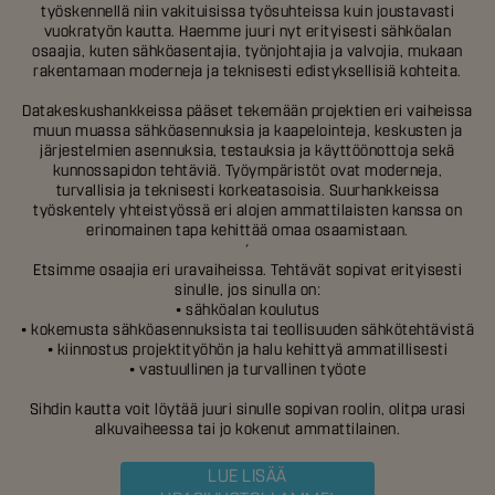
työskennellä niin vakituisissa työsuhteissa kuin joustavasti
vuokratyön kautta. Haemme juuri nyt erityisesti sähköalan
osaajia, kuten sähköasentajia, työnjohtajia ja valvojia, mukaan
rakentamaan moderneja ja teknisesti edistyksellisiä kohteita.
Datakeskushankkeissa pääset tekemään projektien eri vaiheissa
muun muassa sähköasennuksia ja kaapelointeja, keskusten ja
järjestelmien asennuksia, testauksia ja käyttöönottoja sekä
kunnossapidon tehtäviä. Työympäristöt ovat moderneja,
turvallisia ja teknisesti korkeatasoisia. Suurhankkeissa
työskentely yhteistyössä eri alojen ammattilaisten kanssa on
erinomainen tapa kehittää omaa osaamistaan.
´
Etsimme osaajia eri uravaiheissa. Tehtävät sopivat erityisesti
sinulle, jos sinulla on:
• sähköalan koulutus
• kokemusta sähköasennuksista tai teollisuuden sähkötehtävistä
• kiinnostus projektityöhön ja halu kehittyä ammatillisesti
• vastuullinen ja turvallinen työote
Sihdin kautta voit löytää juuri sinulle sopivan roolin, olitpa urasi
alkuvaiheessa tai jo kokenut ammattilainen.
LUE LISÄÄ