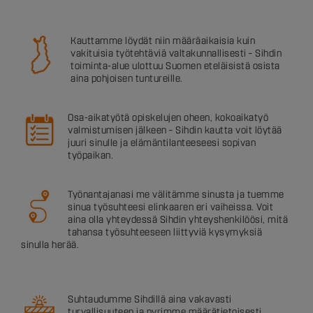
Kauttamme löydät niin määräaikaisia kuin
vakituisia työtehtäviä valtakunnallisesti – Sihdin
toiminta-alue ulottuu Suomen eteläisistä osista
aina pohjoisen tuntureille.
Osa-aikatyötä opiskelujen oheen, kokoaikatyö
valmistumisen jälkeen – Sihdin kautta voit löytää
juuri sinulle ja elämäntilanteeseesi sopivan
työpaikan.
Työnantajanasi me välitämme sinusta ja tuemme
sinua työsuhteesi elinkaaren eri vaiheissa. Voit
aina olla yhteydessä Sihdin yhteyshenkilöösi, mitä
tahansa työsuhteeseen liittyviä kysymyksiä
sinulla herää.
Suhtaudumme Sihdillä aina vakavasti
turvallisuuteen ja pyrimme määrätietoisesti