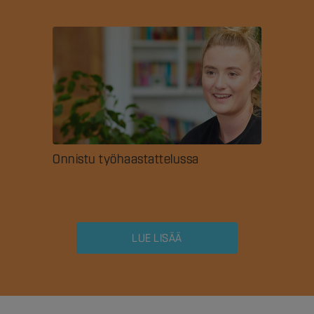
Onnistu työhaastattelussa
LUE LISÄÄ