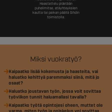
Haastattelu pidetään
puhelimitse, etäyhteyksien
kautta tai paikan päällä Sihdin
toimistolla.
Miksi vuokratyö?
Kaipaatko lisää kokemusta ja haasteita, vai
haluatko kehittyä paremmaksi siinä, mitä jo
osaat?
Haluatko joustavan työn, jossa voit sovittaa
työviikon tunnit haluamallasi tavalla?
Kaipaatko työtä opintojesi oheen, muttet ole
varma, miten työn ja opiskelun voi sovittaa