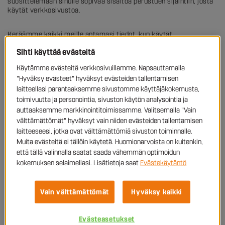
suosittelemaan sinulle sopivaa sisältöä perustuen sijaintiin, josta
käytät verkkosivustoa.
Keräämme kaikki meille antamasi tiedot, kun käytät
yhteystietolomakkeitamme (esimerkiksi ”ota yhteyttä”, ”lähetä
Sihti käyttää evästeitä
meille viesti”, ”pyydä taloudellisia päivityksiä” tai ota meihin
yhteyttä yhteistyöhön liittyen”). Henkilötietojen antaminen
Käytämme evästeitä verkkosivuillamme. Napsauttamalla
yhteystietolomakkeiden kautta ei ole pakollista tai sopimuksen
"Hyväksy evästeet" hyväksyt evästeiden tallentamisen
mukainen vaatimus, mutta huomaa kuitenkin, että tähdellä (*)
merkityt kentät ovat pakollisia kenttiä, koska tarvitsemme nämä
laitteellasi parantaaksemme sivustomme käyttäjäkokemusta,
tiedot noudattaaksemme pyyntöäsi tai vastataksemme siihen.
toimivuutta ja personointia, sivuston käytön analysointia ja
Muista kanssamme jakamistasi tiedoista tai henkilötiedoista voit
auttaaksemme markkinointitoimissamme. Valitsemalla "Vain
päättää itse, kun täytät yhteystietolomakkeitamme. Jos otat
välttämättömät" hyväksyt vain niiden evästeiden tallentamisen
meihin yhteyttä, säilytämme tiedot tästä keskustelusta.
laitteeseesi, jotka ovat välttämättömiä sivuston toiminnalle.
Käytämme henkilötietoja suoramarkkinointiin, jos annat siihen
Muita evästeitä ei tällöin käytetä. Huomionarvoista on kuitenkin,
luvan yhteystietolomakkeella. Voit lopettaa tulevien
markkinointiviestien vastaanottamisen milloin tahansa.
että tällä valinnalla saatat saada vähemmän optimoidun
kokemuksen selaimellasi. Lisätietoja saat
Evästekäytäntö
Voimme myös tallentaa evästeitä, kuten Evästekäytännössämme
on tarkemmin kuvattu.
Vain välttämättömät
Hyväksy kaikki
Kuinka käytämme henkilötietojasi
Evästeasetukset