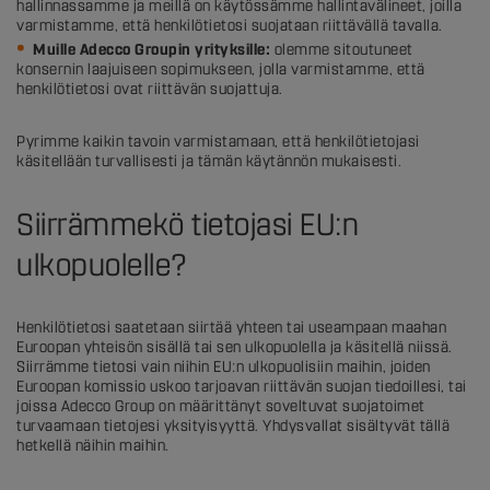
hallinnassamme ja meillä on käytössämme hallintavälineet, joilla
varmistamme, että henkilötietosi suojataan riittävällä tavalla.
Muille Adecco Groupin yrityksille:
olemme sitoutuneet
konsernin laajuiseen sopimukseen, jolla varmistamme, että
henkilötietosi ovat riittävän suojattuja.
Pyrimme kaikin tavoin varmistamaan, että henkilötietojasi
käsitellään turvallisesti ja tämän käytännön mukaisesti.
Siirrämmekö tietojasi EU:n
ulkopuolelle?
Henkilötietosi saatetaan siirtää yhteen tai useampaan maahan
Euroopan yhteisön sisällä tai sen ulkopuolella ja käsitellä niissä.
Siirrämme tietosi vain niihin EU:n ulkopuolisiin maihin, joiden
Euroopan komissio uskoo tarjoavan riittävän suojan tiedoillesi, tai
joissa Adecco Group on määrittänyt soveltuvat suojatoimet
turvaamaan tietojesi yksityisyyttä. Yhdysvallat sisältyvät tällä
hetkellä näihin maihin.