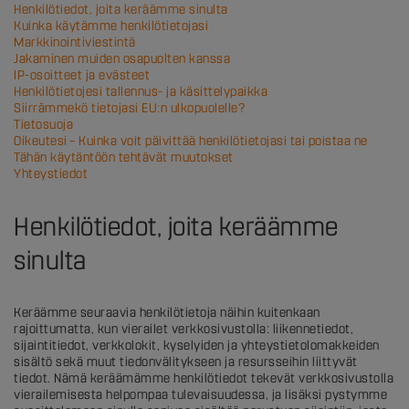
Henkilötiedot, joita keräämme sinulta
Kuinka käytämme henkilötietojasi
Markkinointiviestintä
Jakaminen muiden osapuolten kanssa
IP-osoitteet ja evästeet
Henkilötietojesi tallennus- ja käsittelypaikka
Siirrämmekö tietojasi EU:n ulkopuolelle?
Tietosuoja
Oikeutesi – Kuinka voit päivittää henkilötietojasi tai poistaa ne
Tähän käytäntöön tehtävät muutokset
Yhteystiedot
Henkilötiedot, joita keräämme
sinulta
Keräämme seuraavia henkilötietoja näihin kuitenkaan
rajoittumatta, kun vierailet verkkosivustolla: liikennetiedot,
sijaintitiedot, verkkolokit, kyselyiden ja yhteystietolomakkeiden
sisältö sekä muut tiedonvälitykseen ja resursseihin liittyvät
tiedot. Nämä keräämämme henkilötiedot tekevät verkkosivustolla
vierailemisesta helpompaa tulevaisuudessa, ja lisäksi pystymme