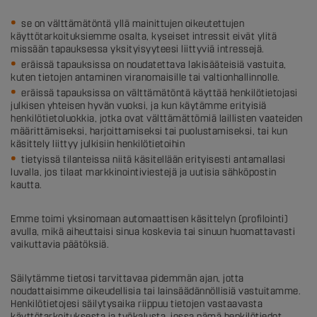
se on välttämätöntä yllä mainittujen oikeutettujen
käyttötarkoituksiemme osalta, kyseiset intressit eivät ylitä
missään tapauksessa yksityisyyteesi liittyviä intressejä.
eräissä tapauksissa on noudatettava lakisääteisiä vastuita,
kuten tietojen antaminen viranomaisille tai valtionhallinnolle.
eräissä tapauksissa on välttämätöntä käyttää henkilötietojasi
julkisen yhteisen hyvän vuoksi, ja kun käytämme erityisiä
henkilötietoluokkia, jotka ovat välttämättömiä laillisten vaateiden
määrittämiseksi, harjoittamiseksi tai puolustamiseksi, tai kun
käsittely liittyy julkisiin henkilötietoihin
tietyissä tilanteissa niitä käsitellään erityisesti antamallasi
luvalla, jos tilaat markkinointiviestejä ja uutisia sähköpostin
kautta.
Emme toimi yksinomaan automaattisen käsittelyn (profilointi)
avulla, mikä aiheuttaisi sinua koskevia tai sinuun huomattavasti
vaikuttavia päätöksiä.
Säilytämme tietosi tarvittavaa pidemmän ajan, jotta
noudattaisimme oikeudellisia tai lainsäädännöllisiä vastuitamme.
Henkilötietojesi säilytysaika riippuu tietojen vastaavasta
käyttötarkoituksesta ja työkalusta, jossa nämä henkilötiedot