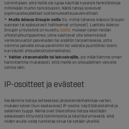
toimintojaan, eikä heillä ole lupaa käyttää kyseisiä henkilötietoja
mihinkään muihin tarkoituksiin. Näitä tahoja koskevat
sopimusoikeudelliset luottamuksellisuusvelvoitteet.
Muille Adecco Groupin osille
(ts. mitkä tahansa Adecco Groupin
suoraan tai epäsuorasti hallitsemat yritykset). Luettelo Adecco
Groupin yrityksistä on kuvattu
täällä
, mukaan lukien heidän
yhteistyökumppaninsa, jotka saattavat olla tekemisissä
verkkosivuston palveluiden tai sisällön tarjoamisessa, jotta
voimme palvella sinua paremmin tai vastata pyyntöihisi (esim.
kun käytät yhteydenottolomakkeita).
Valtion viranomaisille tai lainvalvojille,
jos määritämme oman
harkintamme mukaisesti, että meillä on oikeudellinen velvoite
toimia näin.
IP-osoitteet ja evästeet
Keräämme tietoja laitteestasi järjestelmänhallintaa varten,
mukaan lukien (kun saatavissa) IP-osoite, käyttöjärjestelmä ja
selaimen tyyppi. Nämä ovat tilastollisia tietoja käyttäjän
selaukseen liittyvistä toiminnoista ja käyttäytymisestä, eikä
niiden avulla voida tunnistaa sinua tai ketään yksilöä.