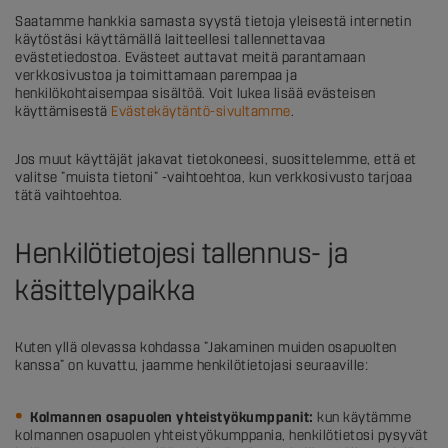
Saatamme hankkia samasta syystä tietoja yleisestä internetin
käytöstäsi käyttämällä laitteellesi tallennettavaa
evästetiedostoa. Evästeet auttavat meitä parantamaan
verkkosivustoa ja toimittamaan parempaa ja
henkilökohtaisempaa sisältöä. Voit lukea lisää evästeisen
käyttämisestä
Evästekäytäntö-sivultamme
.
Jos muut käyttäjät jakavat tietokoneesi, suosittelemme, että et
valitse ”muista tietoni” -vaihtoehtoa, kun verkkosivusto tarjoaa
tätä vaihtoehtoa.
Henkilötietojesi tallennus- ja
käsittelypaikka
Kuten yllä olevassa kohdassa ”Jakaminen muiden osapuolten
kanssa” on kuvattu, jaamme henkilötietojasi seuraaville:
Kolmannen osapuolen yhteistyökumppanit:
kun käytämme
kolmannen osapuolen yhteistyökumppania, henkilötietosi pysyvät