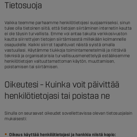
Tietosuoja
Vaikka teemme parhaamme henkilötietojesi suojaamiseksi, sinun
tulee olla tietoinen siitä, että tietojen siirtäminen internetin kautta
ei ole täysin turvallista. Emme voi antaa takuita verkkosivuston
kautta siirrettyjen tietojen siirtämisestä millekään kolmannelle
osapuolelle. Kaikki siirrot tapahtuvat näistä syistä omalla
vastuullasi. Käytämme tiukkoja toimintamenetelmiä ja riittäviä
teknisiä ja organisatorisia turvallisuusmenettelyjä estääksemme
henkilötietojen valtuuttamattoman käytön, muuttamisen,
poistamisen tai siirtämisen.
Oikeutesi – Kuinka voit päivittää
henkilötietojasi tai poistaa ne
Sinulla on seuraavat oikeudet sovellettavissa olevan tietosuojalain
mukaisesti:
Oikeus käyttää henkilötietojasi ja hankkia niistä kopio: