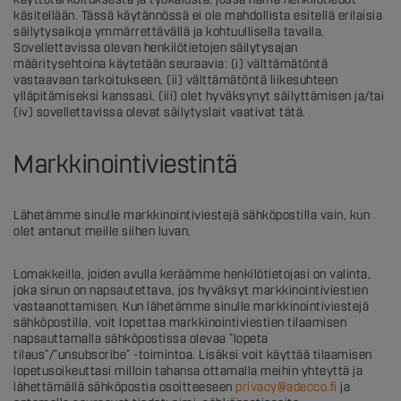
käsitellään. Tässä käytännössä ei ole mahdollista esitellä erilaisia
säilytysaikoja ymmärrettävällä ja kohtuullisella tavalla.
Sovellettavissa olevan henkilötietojen säilytysajan
määritysehtoina käytetään seuraavia: (i) välttämätöntä
vastaavaan tarkoitukseen, (ii) välttämätöntä liikesuhteen
ylläpitämiseksi kanssasi, (iii) olet hyväksynyt säilyttämisen ja/tai
(iv) sovellettavissa olevat säilytyslait vaativat tätä.
Markkinointiviestintä
Lähetämme sinulle markkinointiviestejä sähköpostilla vain, kun
olet antanut meille siihen luvan.
Lomakkeilla, joiden avulla keräämme henkilötietojasi on valinta,
joka sinun on napsautettava, jos hyväksyt markkinointiviestien
vastaanottamisen. Kun lähetämme sinulle markkinointiviestejä
sähköpostilla, voit lopettaa markkinointiviestien tilaamisen
napsauttamalla sähköpostissa olevaa ”lopeta
tilaus”/”unsubscribe” -toimintoa. Lisäksi voit käyttää tilaamisen
lopetusoikeuttasi milloin tahansa ottamalla meihin yhteyttä ja
lähettämällä sähköpostia osoitteeseen
privacy@adecco.fi
ja