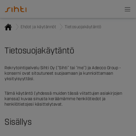
Ehdot ja käytännöt
Tietosuojakäytäntö
Tietosuojakäytäntö
Rekrytointipalvelu Sihti Oy (”Sihti” tai ”me”) ja Adecco Group -
konserni ovat sitoutuneet suojaamaan ja kunnioittamaan
yksityisyyttäsi.
Tämä käytäntö (yhdessä muiden tässä viitattujen asiakirjojen
kanssa) kuvaa sinusta keräämämme henkilötiedot ja
henkilötietojesi käsittelytavat.
Sisällys