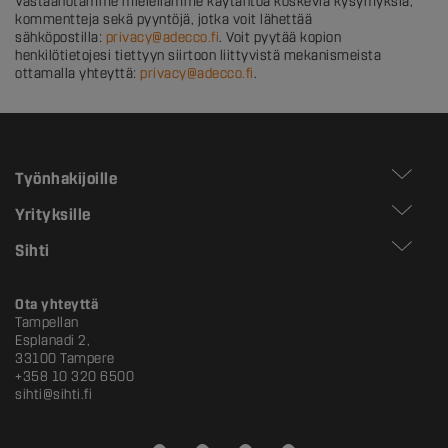
Vastaanotamme mielellämme käytäntöä koskevia kysymyksiä,
kommentteja sekä pyyntöjä, jotka voit lähettää
sähköpostilla:
privacy@adecco.fi
. Voit pyytää kopion
henkilötietojesi tiettyyn siirtoon liittyvistä mekanismeista
ottamalla yhteyttä:
privacy@adecco.fi
.
Työnhakijoille
Yrityksille
Sihti
Ota yhteyttä
Tampellan
Esplanadi 2,
33100 Tampere
+358 10 320 6500
sihti@sihti.fi