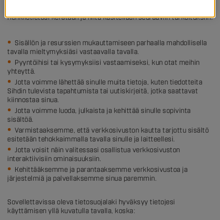
Henkilötietosi kerätään ja niitä käsitellään seuraaviin tarkoituksiin:
Sisällön ja resurssien mukauttamiseen parhaalla mahdollisella
tavalla mieltymyksiäsi vastaavalla tavalla.
Pyyntöihisi tai kysymyksiisi vastaamiseksi, kun otat meihin
yhteyttä.
Jotta voimme lähettää sinulle muita tietoja, kuten tiedotteita
Sihdin tulevista tapahtumista tai uutiskirjeitä, jotka saattavat
kiinnostaa sinua.
Jotta voimme luoda, julkaista ja kehittää sinulle sopivinta
sisältöä.
Varmistaaksemme, että verkkosivuston kautta tarjottu sisältö
esitetään tehokkaimmalla tavalla sinulle ja laitteellesi.
Jotta voisit näin valitessasi osallistua verkkosivuston
interaktiivisiin ominaisuuksiin.
Kehittääksemme ja parantaaksemme verkkosivustoa ja
järjestelmiä ja palvellaksemme sinua paremmin.
Sovellettavissa oleva tietosuojalaki hyväksyy tietojesi
käyttämisen yllä kuvatulla tavalla, koska: