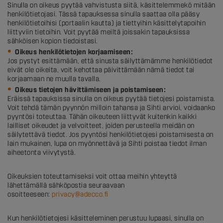
Sinulla on oikeus pyytää vahvistusta siitä, käsittelemmekö mitään
henkilötietojasi. Tässä tapauksessa sinulla saattaa olla pääsy
henkilötietoihisi (portaalin kautta) ja tiettyihin käsittelytapoihin
liittyviin tietoihin. Voit pyytää meiltä joissakin tapauksissa
sähköisen kopion tiedoistasi.
Oikeus henkilötietojen korjaamiseen:
Jos pystyt esittämään, että sinusta säilyttämämme henkilötiedot
eivät ole oikeita, voit kehottaa päivittämään nämä tiedot tai
korjaamaan ne muulla tavalla.
Oikeus tietojen hävittämiseen ja poistamiseen:
Eräissä tapauksissa sinulla on oikeus pyytää tietojesi poistamista.
Voit tehdä tämän pyynnön milloin tahansa ja Sihti arvioi, voidaanko
pyyntösi toteuttaa. Tähän oikeuteen liittyvät kuitenkin kaikki
lailliset oikeudet ja velvoitteet, joiden perusteella meidän on
säilytettävä tiedot. Jos pyyntösi henkilötietojesi poistamisesta on
lain mukainen, lupa on myönnettävä ja Sihti poistaa tiedot ilman
aiheetonta viivytystä.
Oikeuksien toteuttamiseksi voit ottaa meihin yhteyttä
lähettämällä sähköpostia seuraavaan
osoitteeseen:
privacy@adecco.fi
Kun henkilötietojesi käsitteleminen perustuu lupaasi, sinulla on