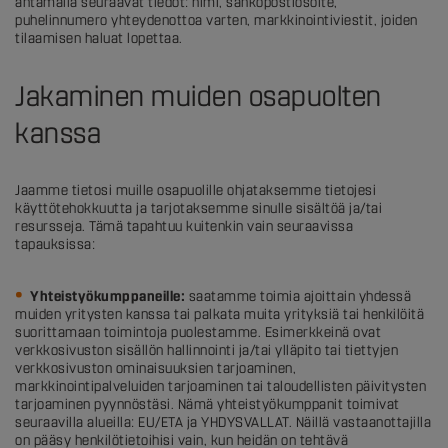
antamalla seuraavat tiedot: nimi, sähköpostiosoite,
puhelinnumero yhteydenottoa varten, markkinointiviestit, joiden
tilaamisen haluat lopettaa.
Jakaminen muiden osapuolten
kanssa
Jaamme tietosi muille osapuolille ohjataksemme tietojesi
käyttötehokkuutta ja tarjotaksemme sinulle sisältöä ja/tai
resursseja. Tämä tapahtuu kuitenkin vain seuraavissa
tapauksissa:
Yhteistyökumppaneille:
saatamme toimia ajoittain yhdessä
muiden yritysten kanssa tai palkata muita yrityksiä tai henkilöitä
suorittamaan toimintoja puolestamme. Esimerkkeinä ovat
verkkosivuston sisällön hallinnointi ja/tai ylläpito tai tiettyjen
verkkosivuston ominaisuuksien tarjoaminen,
markkinointipalveluiden tarjoaminen tai taloudellisten päivitysten
tarjoaminen pyynnöstäsi. Nämä yhteistyökumppanit toimivat
seuraavilla alueilla: EU/ETA ja YHDYSVALLAT. Näillä vastaanottajilla
on pääsy henkilötietoihisi vain, kun heidän on tehtävä