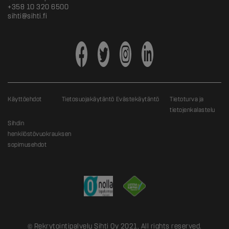
+358 10 320 6500
sihti@sihti.fi
Käyttöehdot
Tietosuojakäytäntö
Evästekäytäntö
Tietoturva ja
tietojenkalastelu
Sihdin
henkilöstövuokrauksen
sopimusehdot
© Rekrytointipalvelu Sihti Oy 2021, All rights reserved.