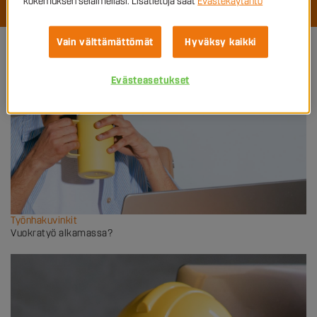
kokemuksen selaimellasi. Lisätietoja saat
Evästekäytäntö
Vain välttämättömät
Hyväksy kaikki
Evästeasetukset
Työnhakuvinkit
Vuokratyö alkamassa?