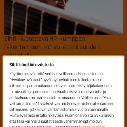
Sihti – luotettava HR-kumppani
rakentamisen, infran ja teollisuuden
toimialoille
Sihti käyttää evästeitä
Kysy rekrystä, Sihti vastaa!
Käytämme evästeitä verkkosivuillamme. Napsauttamalla
"Hyväksy evästeet" hyväksyt evästeiden tallentamisen
laitteellasi parantaaksemme sivustomme käyttäjäkokemusta,
Työvoimakoulutusta yhteistyössä Sihdin
toimivuutta ja personointia, sivuston käytön analysointia ja
kanssa: täsmäkoulutuksella osaamista
auttaaksemme markkinointitoimissamme. Valitsemalla "Vain
välttämättömät" hyväksyt vain niiden evästeiden tallentamisen
laitteeseesi, jotka ovat välttämättömiä sivuston toiminnalle.
Johanna pääsi koulutuksella työelämään
Muita evästeitä ei tällöin käytetä. Huomionarvoista on kuitenkin,
Sihdin avulla
että tällä valinnalla saatat saada vähemmän optimoidun