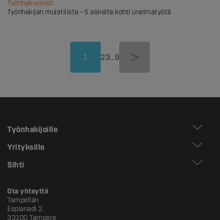
Työnhakuvinkit
Työnhakijan muistilista – 5 askelta kohti unelmatyötä
1
2
3
…
9
Työnhakijoille
Yrityksille
Sihti
Ota yhteyttä
Tampellan
Esplanadi 2,
33100 Tampere