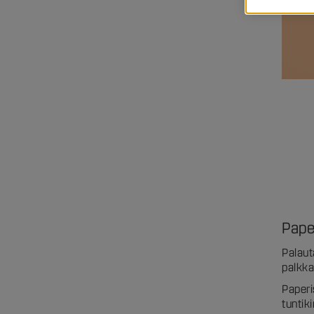
Paper
Palaut
palkka
Paperi
tuntik