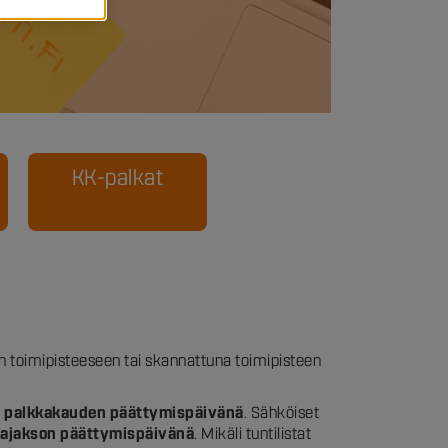
KK-palkat
in toimipisteeseen tai skannattuna toimipisteen
.
e
palkkakauden päättymispäivänä
. Sähköiset
kajakson päättymispäivänä
. Mikäli tuntilistat