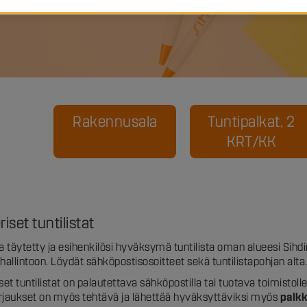
Rakennusala
Tuntipalkat, 2
KRT/KK
iset tuntilistat
a täytetty ja esihenkilösi hyväksymä tuntilista oman alueesi Sihd
hallintoon. Löydät sähköpostisosoitteet sekä tuntilistapohjan alta
set tuntilistat on palautettava sähköpostilla tai tuotava toimistoll
irjaukset on myös tehtävä ja lähettää hyväksyttäviksi myös
palk