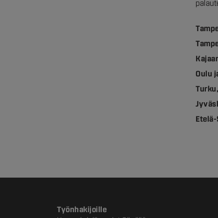
palaut
Tampe
Tampe
Kajaa
Oulu 
Turku
Jyväs
Etelä
Työnhakijoille