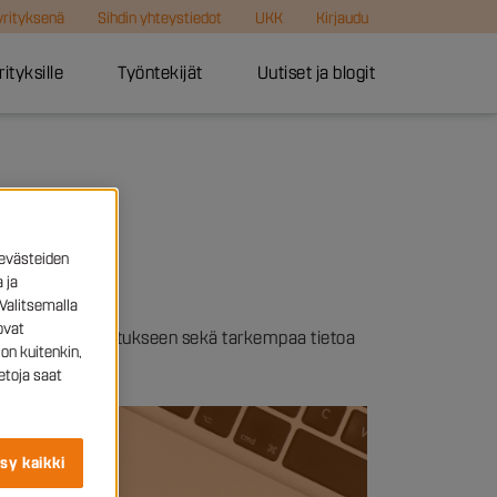
 yrityksenä
Sihdin yhteystiedot
UKK
Kirjaudu
rityksille
Työntekijät
Uutiset ja blogit
evästeiden
 ja
Valitsemalla
ovat
tuntilistojen palautukseen sekä tarkempaa tietoa
on kuitenkin,
etoja saat
sy kaikki