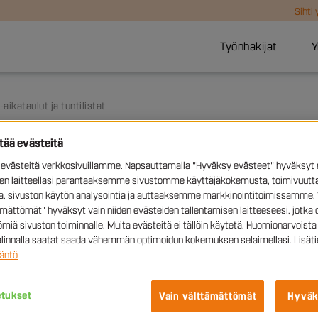
Sihti
Työnhakijat
Y
aikataulut ja tuntilistat
ttää evästeitä
västeitä verkkosivuillamme. Napsauttamalla "Hyväksy evästeet" hyväksyt 
kka-aikataulut ja tuntilistat
sen laitteellasi parantaaksemme sivustomme käyttäjäkokemusta, toimivuutta
ia, sivuston käytön analysointia ja auttaaksemme markkinointitoimissamme. 
ämättömät" hyväksyt vain niiden evästeiden tallentamisen laitteeseesi, jotka 
sivulta löydät ladattavat palkka-aikataulut, osoitteet paperisten 
miä sivuston toiminnalle. Muita evästeitä ei tällöin käytetä. Huomionarvoista 
maksuun liittyen.
valinnalla saatat saada vähemmän optimoidun kokemuksen selaimellasi. Lisäti
äntö
etukset
Vain välttämättömät
Hyväk