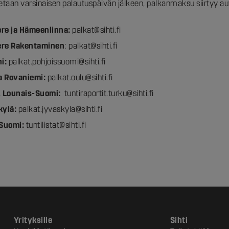
etaan varsinaisen palautuspäivän jälkeen, palkanmaksu siirtyy 
re ja Hämeenlinna:
palkat@sihti.fi
re Rakentaminen
:
palkat@sihti.fi
ni:
palkat.pohjoissuomi@sihti.fi
ja Rovaniemi:
palkat.oulu@sihti.fi
, Lounais-Suomi:
tuntiraportit.turku@sihti.fi
kylä:
palkat.jyvaskyla@sihti.fi
-Suomi:
tuntilistat@sihti.fi
Yrityksille
Sihti