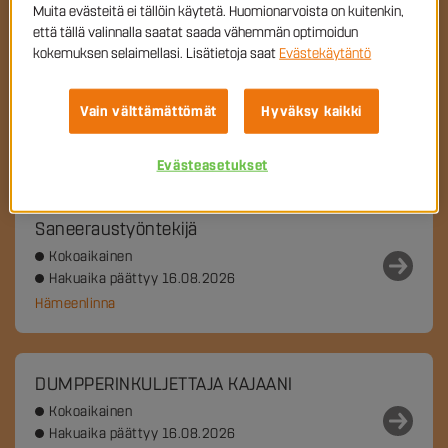
Muita evästeitä ei tällöin käytetä. Huomionarvoista on kuitenkin,
että tällä valinnalla saatat saada vähemmän optimoidun
kokemuksen selaimellasi. Lisätietoja saat
Evästekäytäntö
Kaivinkoneenkuljettaja
Kokoaikainen
Vain välttämättömät
Hyväksy kaikki
Hakuaika päättyy 16.08.2026
Hämeenlinna, Hämeenlinna, Janakkala, Riihimäki
Evästeasetukset
Saneeraustyöntekijä
Kokoaikainen
Hakuaika päättyy 16.08.2026
Hämeenlinna
DUMPPERINKULJETTAJA KAJAANI
Kokoaikainen
Hakuaika päättyy 16.08.2026