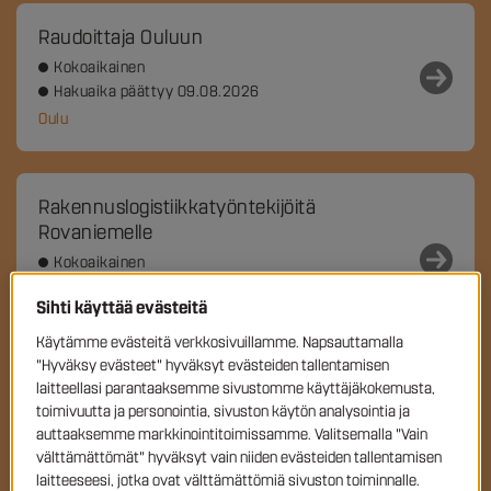
Raudoittaja Ouluun
Kokoaikainen
Hakuaika päättyy 09.08.2026
Oulu
Rakennuslogistiikkatyöntekijöitä
Rovaniemelle
Kokoaikainen
Hakuaika päättyy 31.08.2026
Sihti käyttää evästeitä
Rovaniemi, Rovaniemi
Käytämme evästeitä verkkosivuillamme. Napsauttamalla
"Hyväksy evästeet" hyväksyt evästeiden tallentamisen
laitteellasi parantaaksemme sivustomme käyttäjäkokemusta,
HSE-Valvoja, Pohjois-Pohjanmaa
toimivuutta ja personointia, sivuston käytön analysointia ja
Kokoaikainen
auttaaksemme markkinointitoimissamme. Valitsemalla "Vain
Hakuaika päättyy 31.08.2026
välttämättömät" hyväksyt vain niiden evästeiden tallentamisen
laitteeseesi, jotka ovat välttämättömiä sivuston toiminnalle.
Oulu, Oulu