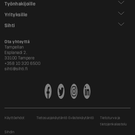
Työnhakijoille
Yrityksille
Sihti
Ota yhteyttä
Tampellan
Esplanadi 2,
33100 Tampere
+358 10 320 6500
sihti@sihti.fi
Käyttöehdot
Tietosuojakäytäntö
Evästekäytäntö
Tietoturva ja
tietojenkalastelu
Sihdin