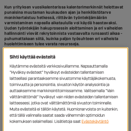
Kun yrityksen vuosikalenterissa kalenterimerkinnät helottavat
punaisina muutaman kuukauden ajan ja henkilöstötarve
moninkertaistuu hetkessä, riittävän työntekijämäärän
varmistaminen nopealla aikataululla voi käydä haastavaksi.
Uuden työntekijän hakuprosessin aloittaminen ja eri vaiheiden
hallinnointi vievät rekrytoinnista vastaavalta runsaasti aikaa –
puhumattakaan siitä, kuinka paljon työsuhteen eri vaiheista
huolehtimiseen tulee varata resursseja.
Sihti käyttää evästeitä
Henkilöstövuokraus on joustava ja turvallinen ratkaisu, kun
yrityksen henkilöstötarpeet ovat sesonkiluontoisia.
Käytämme evästeitä verkkosivuillamme. Napsauttamalla
Asiakasyrityksemme Ekovilla Oy on jo yli kymmenen vuoden ajan
"Hyväksy evästeet" hyväksyt evästeiden tallentamisen
luottanut Sihtiin varmana kumppanina, joka ymmärtää yrityksen
laitteellasi parantaaksemme sivustomme käyttäjäkokemusta,
sesonkikiireistä juontuvat haasteet ja kykenee vastaamaan
nopeasti yrityksen tarpeisiin.
toimivuutta ja personointia, sivuston käytön analysointia ja
auttaaksemme markkinointitoimissamme. Valitsemalla "Vain
välttämättömät" hyväksyt vain niiden evästeiden tallentamisen
Ekovilla Oy on rakentamisen alalla jo yli neljänkymmenen vuoden
laitteeseesi, jotka ovat välttämättömiä sivuston toiminnalle.
ajan toiminut suomalainen hiilineutraalin eristämisen
edelläkävijäyritys. Vuodesta 2020 lähtien Ekovilla on ollut osa
Muita evästeitä ei tällöin käytetä. Huomionarvoista on kuitenkin,
kiertotalouskonserni EcoUpia, joka tuottaa ekologisia
että tällä valinnalla saatat saada vähemmän optimoidun
rakennusalan tuotteita ja palveluita asiakkailleen ja
kokemuksen selaimellasi. Lisätietoja saat
Evästekäytäntö
kumppaneilleen. EcoUpin tarjoamien ratkaisujen lähtökohtana ovat
hiilineutraalius, materiaalien uusiokäyttö ja energiatehokkuus.