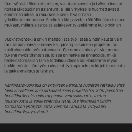
Kun työntekijöiden etsimisen, valintaprosessin ja työsuhdeasiat
hoitaa ulkopuolinen asiantuntija, jää yritykselle huomattavasti
enemmän aikaa ja resursseja keskittyä omaan
ydinliiketoimintaansa. Sihdin kaikki palvelut räätälöidään aina sen
mukaan, millaisia tarpeita asiakasyrityksellämme kulloinkin on.
Vuokratyöntekijä onkin mahdollista työllistää Sihdin kautta vain
muutaman päivän kiireavuksi, pidempiaikaiseen projektiin tai
vakituiseenkin työsuhteeseen. Olemme asiakasyrityksemme
tukena myös tilanteissa, joissa on hankalaa ennakoida, mikä
henkilöstömäärän tarve todellisuudessa on. Hoidamme myös
kaikki työntekijän työsuhdeasiat työsopimuksen kirjoittamisesta
ja palkanmaksusta lähtien.
Henkilöstövuokraus on yrityksen kannalta huoleton ratkaisu yhtä
lailla kiireellisiin kuin pitkäkestoisiin projekteihin. Sihti painottaa
henkilöstövuokrauskumppanina vastuullisuutta, laatua,
joustavuutta ja asiakaslähtöisyyttä. Ota lähimpään Sihdin
toimistoon yhteyttä, jotta voimme ratkaista yrityksesi
henkilöstökysymykset!