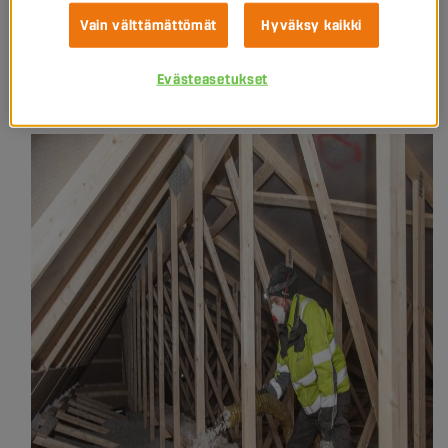
Vain välttämättömät
Hyväksy kaikki
Haasteet sesonkityöntekijöiden
löytämisessä
Evästeasetukset