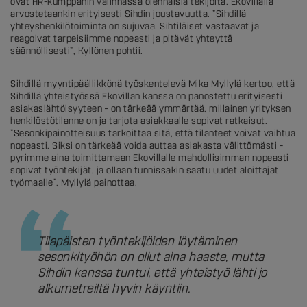
ovat HR-kumppanin valinnassa olennaisia tekijöitä. Ekovillalla
arvostetaankin erityisesti Sihdin joustavuutta. ”Sihdillä
yhteyshenkilötoiminta on sujuvaa. Sihtiläiset vastaavat ja
reagoivat tarpeisiimme nopeasti ja pitävät yhteyttä
säännöllisesti”, Kyllönen pohtii.
Sihdillä myyntipäällikkönä työskentelevä Mika Myllylä kertoo, että
Sihdillä yhteistyössä Ekovillan kanssa on panostettu erityisesti
asiakaslähtöisyyteen – on tärkeää ymmärtää, millainen yrityksen
henkilöstötilanne on ja tarjota asiakkaalle sopivat ratkaisut.
”Sesonkipainotteisuus tarkoittaa sitä, että tilanteet voivat vaihtua
nopeasti. Siksi on tärkeää voida auttaa asiakasta välittömästi –
pyrimme aina toimittamaan Ekovillalle mahdollisimman nopeasti
sopivat työntekijät, ja ollaan tunnissakin saatu uudet aloittajat
työmaalle”, Myllylä painottaa.
Tilapäisten työntekijöiden löytäminen
sesonkityöhön on ollut aina haaste, mutta
Sihdin kanssa tuntui, että yhteistyö lähti jo
alkumetreiltä hyvin käyntiin.