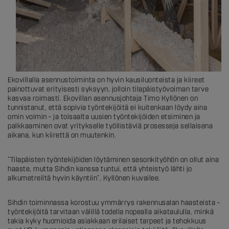
Ekovillalla asennustoiminta on hyvin kausiluonteista ja kiireet
painottuvat erityisesti syksyyn, jolloin tilapäistyövoiman tarve
kasvaa roimasti. Ekovillan asennusjohtaja Timo Kyllönen on
tunnistanut, että sopivia työntekijöitä ei kuitenkaan löydy aina
omin voimin – ja toisaalta uusien työntekijöiden etsiminen ja
palkkaaminen ovat yritykselle työllistäviä prosesseja sellaisena
aikana, kun kiirettä on muutenkin.
”Tilapäisten työntekijöiden löytäminen sesonkityöhön on ollut aina
haaste, mutta Sihdin kanssa tuntui, että yhteistyö lähti jo
alkumetreiltä hyvin käyntiin”, Kyllönen kuvailee.
Sihdin toiminnassa korostuu ymmärrys rakennusalan haasteista –
työntekijöitä tarvitaan välillä todella nopealla aikataululla, minkä
takia kyky huomioida asiakkaan erilaiset tarpeet ja tehokkuus