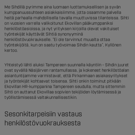
Me Sihdillä pyrimme aina luomaan luottamuksellisen ja syvän
kumppanuussuhteen asiakkaisiimme, jotta osaamme palvella
heitä parhaalla mahdollisella tavalla muuttuvissa tilanteissa. Sihti
on vuosien varrella valikoitunut Ekovillan pääkumppaniksi
henkilöstöasioissa, ja nyt yrityksen kirjoilla olevat vakituiset
työntekijät käyttävät Sihtiä synonyyminä
henkilöstövuokraukselle. ”Ei ole tarvinnut muualta ottaa
työntekijöitä, kun on saatu työvoimaa Sihdin kautta”, Kyllönen
kertoo.
Yhteistyö lähti aluksi Tampereen suunnalla käyntiin – Sihdin juuret
ovat syvällä Näsijärven rantamullassa, ja kokeneet henkilöstöalan
asiantuntijamme varmistavat, että Pirkanmaan asiakasyritykset
ja työntekijät kohtaavat toisensa. Sihti onkin toiminut pitkään
Ekovillan HR-kumppanina Tampereen seudulla, mutta sittemmin
Sihti on auttanut Ekovillaa sopivien tekijöiden löytämisessä ja
työllistämisessä valtakunnallisestikin.
Sesonkitarpeisiin vastaus
henkilöstövuokrauksesta