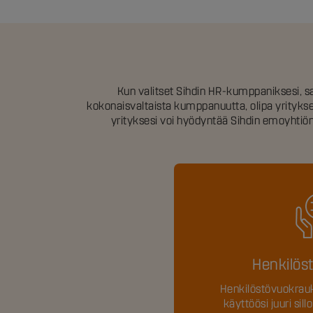
Kun valitset Sihdin HR-kumppaniksesi, saa
kokonaisvaltaista kumppanuutta, olipa yrityksellä
yrityksesi voi hyödyntää Sihdin emoyhtiön
Henkilös
Henkilöstövuokrauk
käyttöösi juuri sillo