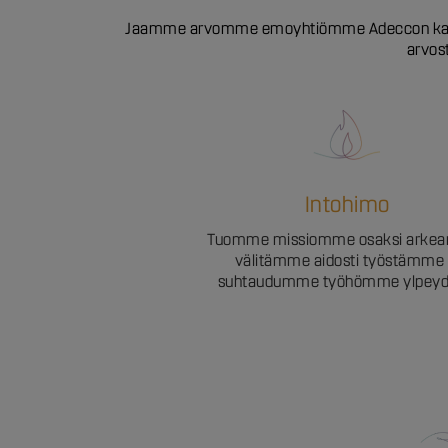
Jaamme arvomme emoyhtiömme Adeccon kanssa. Si
arvost
Intohimo
Tuomme missiomme osaksi arke
välitämme aidosti työstämme 
suhtaudumme työhömme ylpeyde