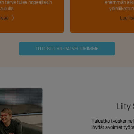
an tarve tulee nopeallakin
enemmän aika
aululla.
ydinliiketoi
lisää
Lue li
TUTUSTU HR-PALVELUIHIMME
Liity
Haluatko työskennell
löydät avoimet työp