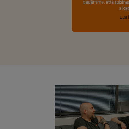
tiedämme, että toisina
aikat
Lue 