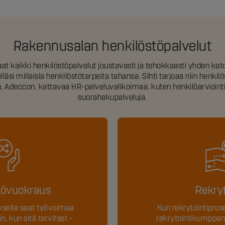
Rakennusalan henkilöstöpalvelut
t kaikki henkilöstöpalvelut joustavasti ja tehokkaasti yhden katon
si millaisia henkilöstötarpeita tahansa. Sihti tarjoaa niin henkilö
, Adeccon, kattavaa HR-palveluvalikoimaa, kuten henkilöarviointi-
suorahakupalveluja.
tövuokraus
Rekryt
sella saat työvoimaa
Kun rekrytointiprose
in, kun sitä tarvitset –
rekrytointikumppanil