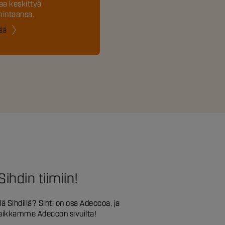
a keskittyä
mintaansa.
sää
 Sihdin tiimiin!
ä Sihdillä? Sihti on osa Adeccoa, ja
aikkamme Adeccon sivuilta!