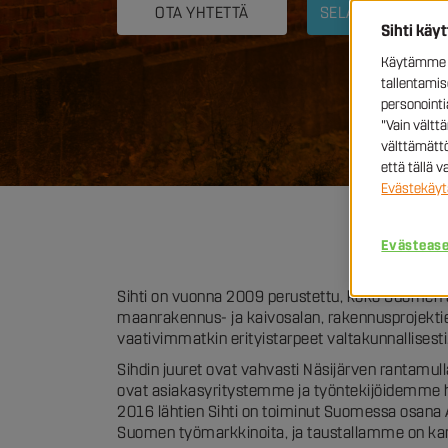
OTA YHTETTÄ
SELAA TYÖPAIKKO
Sihti käy
Käytämme e
tallentami
personoint
"Vain vältt
välttämättö
että tällä 
Evästekäyt
Evästeas
Sihti on vuonna 2009 perustettu, koko Suomen alu
maanrakennus- ja kaivosalan, rakennusprojektie
vaativimmatkin erityistarpeet valtakunnallisesti
Sihdin juuret ovat vahvasti Näsijärven rantamu
ovat asiakasyritystemme ja työntekijöidemme hy
2016 lähtien Sihti on toiminut Suomessa osana
Suomen työmarkkinoita, ja taustallamme on kans