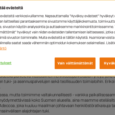
JA
ttää evästeitä
västeitä verkkosivuillamme. Napsauttamalla "Hyväksy evästeet" hyväksyt 
sen laitteellasi parantaaksemme sivustomme käyttäjäkokemusta, toimivuutta
ia, sivuston käytön analysointia ja auttaaksemme markkinointitoimissamme. 
ämättömät" hyväksyt vain niiden evästeiden tallentamisen laitteeseesi, jotka 
miä sivuston toiminnalle. Muita evästeitä ei tällöin käytetä. Huomionarvoista 
valinnalla saatat saada vähemmän optimoidun kokemuksen selaimellasi. Lisäti
äntö
Yrityksemme
etukset
Vain välttämättömät
Hyväk
eella palveleva vastuullinen henkilöstöpalvelualan yritys, joka o
n tuki- ja asennuspalvelujen sekä teollisuuden toimialoihin. Eri
.
llassa, mutta toimimme valtakunnallisesti – vankka paikallisosa
ödynnettävissä koko Suomen alueella, aina maamme eteläisiltä ra
 Adeccoa, joka kuuluu maailman johtavaan henkilöstöratkaisuja 
ainvälisen alajohtajan tuki.