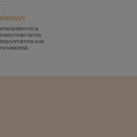
skeisyys
önhakijoidemme ja
enestyminen kertoo
Sidosryhmämme ovat
me keskiössä.