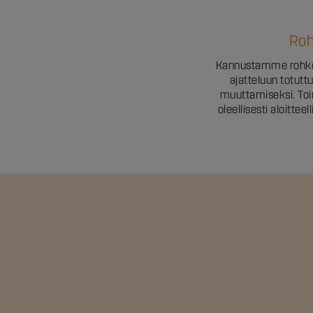
Ro
Kannustamme rohkea
ajatteluun totutt
muuttamiseksi. To
oleellisesti aloittee