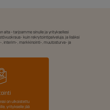
 alta – tarjoamme sinulle ja yrityksellesi
stövuokraus- kuin rekrytointipalveluja, ja lisäksi
, interim-, markkinointi-, muutosturva- ja
ointi
ssi on ulkoistettu
le, yritykselle jää