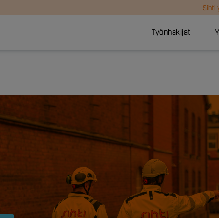
Sihti
Työnhakijat
Y