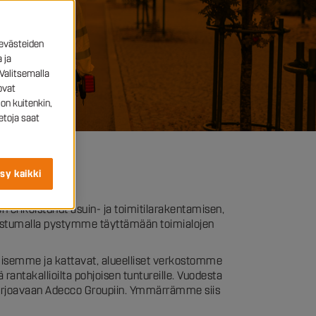
evästeiden
 ja
Valitsemalla
ovat
on kuitenkin,
etoja saat
sy kaikki
n erikoistunut asuin- ja toimitilarakentamisen,
koistumalla pystymme täyttämään toimialojen
amisemme ja kattavat, alueelliset verkostomme
ntakallioilta pohjoisen tuntureille. Vuodesta
tarjoavaan Adecco Groupiin. Ymmärrämme siis