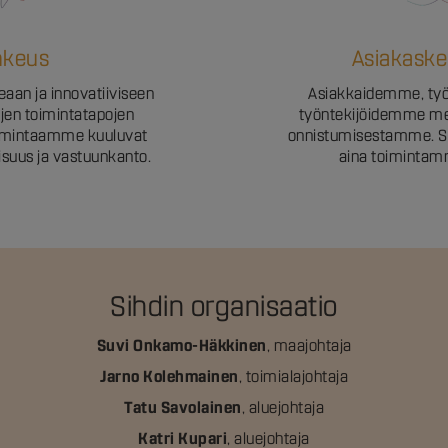
hkeus
Asiakaske
an ja innovatiiviseen
Asiakkaidemme, ty
ujen toimintatapojen
työntekijöidemme m
imintaamme kuuluvat
onnistumisestamme. 
llisuus ja vastuunkanto.
aina toimintam
Sihdin organisaatio
Suvi Onkamo-Häkkinen
, maajohtaja
Jarno Kolehmainen
, toimialajohtaja
Tatu Savolainen
, aluejohtaja
Katri Kupari
, aluejohtaja