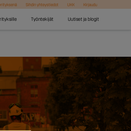
 yrityksenä
Sihdin yhteystiedot
UKK
Kirjaudu
rityksille
Työntekijät
Uutiset ja blogit