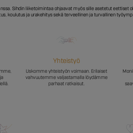
hdin liiketoimintaa ohjaavat myös sille asetetut eettiset ohje
us, koulutus ja urakehitys sekä terveellinen ja turvallinen työymp
Yhteistyö
amme,
Uskomme yhteistyön voimaan. Erilaiset
Moni
ja
vahvuutemme valjastamalla löydämme
llä.
parhaat ratkaisut.
saa