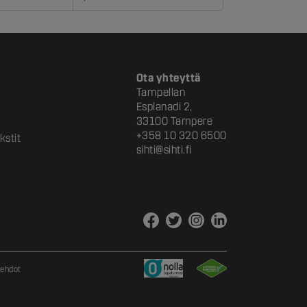
Ota yhteyttä
Tampellan
Esplanadi 2,
33100 Tampere
+358 10 320 6500
kstit
sihti@sihti.fi
sehdot