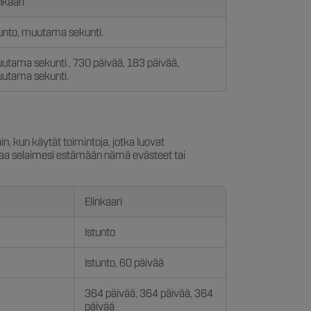
nkaari
tunto, muutama sekunti.
utama sekunti., 730 päivää, 183 päivää,
utama sekunti.
in, kun käytät toimintoja, jotka luovat
ttaa selaimesi estämään nämä evästeet tai
Elinkaari
Istunto
Istunto, 60 päivää
364 päivää, 364 päivää, 364
päivää