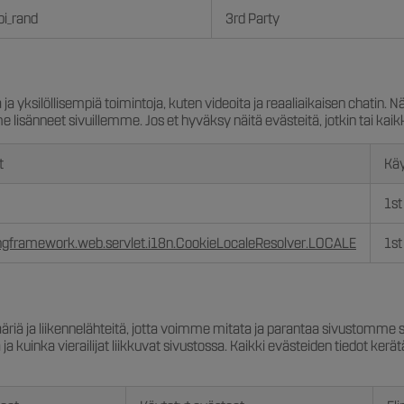
i_rand
3rd Party
 yksilöllisempiä toimintoja, kuten videoita ja reaaliaikaisen chatin. 
e lisänneet sivuillemme. Jos et hyväksy näitä evästeitä, jotkin tai kaik
t
Käy
1st
ingframework.web.servlet.i18n.CookieLocaleResolver.LOCALE
1st
riä ja liikennelähteitä, jotta voimme mitata ja parantaa sivustomm
a kuinka vierailijat liikkuvat sivustossa. Kaikki evästeiden tiedot ker