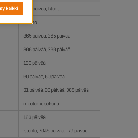
395 päivää, Istunto
sy kaikki
Istunto
365 päivää, 365 päivää
366 päivää, 366 päivää
180 päivää
60 päivää, 60 päivää
31 päivää, 60 päivää, 365 päivää
muutama sekunti.
183 päivää
Istunto, 7048 päivää, 179 päivää