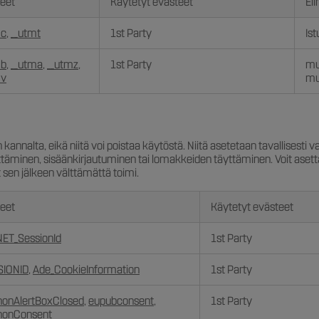
eet
Käytetyt evästeet
Eli
mc
,
__utmt
1st Party
Is
mb
,
__utma
,
__utmz
,
1st Party
mu
mv
mu
annalta, eikä niitä voi poistaa käytöstä. Niitä asetetaan tavallisesti va
ttäminen, sisäänkirjautuminen tai lomakkeiden täyttäminen. Voit ase
t sen jälkeen välttämättä toimi.
eet
Käytetyt evästeet
ET_SessionId
1st Party
SIONID
,
Ade_CookieInformation
1st Party
nonAlertBoxClosed
,
eupubconsent
,
1st Party
nonConsent