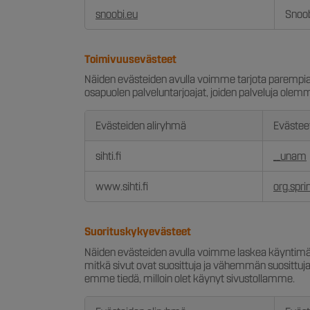
snoobi.eu
Snoob
Toimivuusevästeet
Näiden evästeiden avulla voimme tarjota parempia ja
osapuolen palveluntarjoajat, joiden palveluja olemm
Evästeiden aliryhmä
Evästee
Toimivuusevästeet
sihti.fi
__unam
www.sihti.fi
org.spr
Suorituskykyevästeet
Näiden evästeiden avulla voimme laskea käyntimää
mitkä sivut ovat suosittuja ja vähemmän suosittuja j
emme tiedä, milloin olet käynyt sivustollamme.