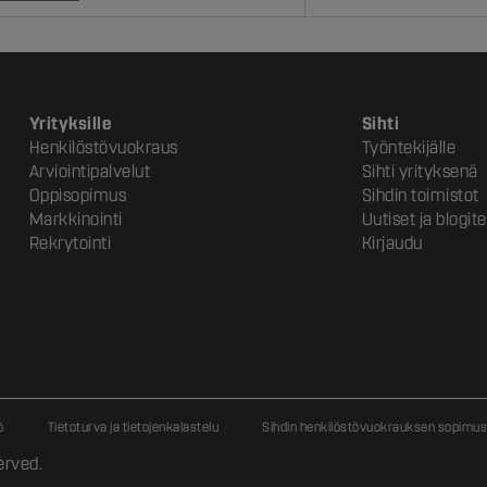
Yrityksille
Sihti
Henkilöstövuokraus
Työntekijälle
Arviointipalvelut
Sihti yrityksenä
Oppisopimus
Sihdin toimistot
Markkinointi
Uutiset ja blogite
Rekrytointi
Kirjaudu
ö
Tietoturva ja tietojenkalastelu
Sihdin henkilöstövuokrauksen sopimu
erved.