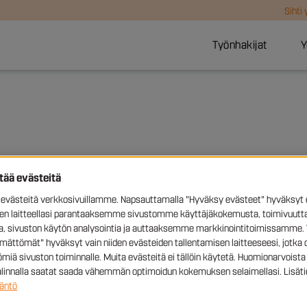
Sihti
Työnhakijat
Y
yytää selaintasi tallentamaan laitteeseen, jotta se muistaa tietoja sinus
ttää evästeitä
ä kutsutaan ensimmäisen osapuolen evästeiksi. Lisäksi käytämme m
kuin käyttämäsi verkkosivuston toimialue. Käytämme evästeitä ja muuta
västeitä verkkosivuillamme. Napsauttamalla "Hyväksy evästeet" hyväksyt 
sen laitteellasi parantaaksemme sivustomme käyttäjäkokemusta, toimivuutta
ia, sivuston käytön analysointia ja auttaaksemme markkinointitoimissamme. 
ontakumppanimme. Nämä yritykset voivat käyttää evästeitä muodostaa
ämättömät" hyväksyt vain niiden evästeiden tallentamisen laitteeseesi, jotka 
ivustoilla. Evästeet tunnistavat selaimen ja laitteen. Jos et hyväksy n
miä sivuston toiminnalle. Muita evästeitä ei tällöin käytetä. Huomionarvoista 
valinnalla saatat saada vähemmän optimoidun kokemuksen selaimellasi. Lisäti
äntö
eet
Käytetyt evästeet