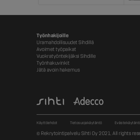
Työnhakijoille
Uramahdollisuudet Sihdillä
Avoimet työpaikat
Vuokratyöntekijäksi Sihdille
Työnhakuvinkit
Jätä avoin hakemus
Käyttöehdot
Tietosuojakäytäntö
Evästekäytänt
© Rekrytointipalvelu Sihti Oy 2021, All rights res