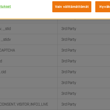
etukset
,
Snoop_testi
1st Party
Vain välttämättömät
Hyväk
mesite
3rd Party
v, __stid
3rd Party
, __stidv
3rd Party
CAPTCHA
3rd Party
id
3rd Party
, cid
3rd Party
3rd Party
3rd Party
 CONSENT, VISITOR_INFO1_LIVE
3rd Party