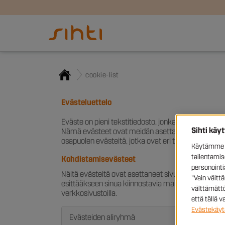
cookie-list
Evästeluettelo
Eväste on pieni tekstitiedosto, jonka verkkosivusto p
Sihti käy
Nämä evästeet ovat meidän asettamiamme, ja niit
osapuolen evästeitä, jotka ovat eri toimialueelta 
Käytämme e
tallentami
Kohdistamisevästeet
personoint
Näitä evästeitä ovat asettaneet sivustoomme main
"Vain vältt
esittääkseen sinua kiinnostavia mainoksia toisilla s
välttämättö
verkkosivustoilla.
että tällä 
Evästekäyt
Evästeiden aliryhmä
Eväst