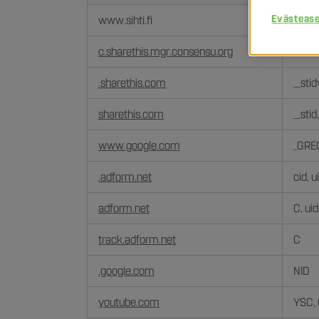
Kohdistamisevästeet
Evästeas
www.sihti.fi
_scid
c.sharethis.mgr.consensu.org
st_sa
.sharethis.com
__stid
sharethis.com
__stid
www.google.com
_GRE
.adform.net
cid, u
adform.net
C, uid
track.adform.net
C
.google.com
NID
youtube.com
YSC,