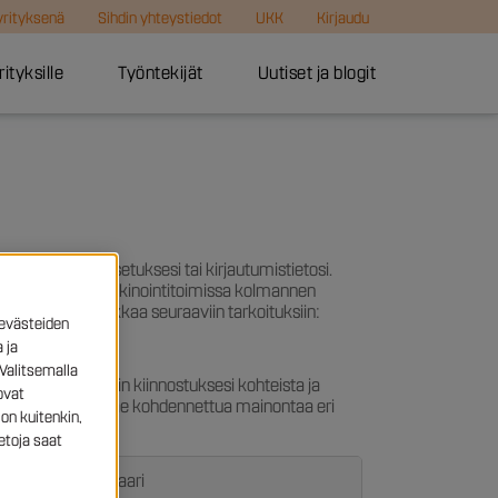
 yrityksenä
Sihdin yhteystiedot
UKK
Kirjaudu
rityksille
Työntekijät
Uutiset ja blogit
ta, kuten kieliasetuksesi tai kirjautumistietosi.
ainonta- ja markkinointitoimissa kolmannen
 seurantatekniikkaa seuraaviin tarkoituksiin:
evästeiden
 ja
Valitsemalla
kseen profiilin kiinnostuksesi kohteista ja
ovat
äitä evästeitä, et näe kohdennettua mainontaa eri
on kuitenkin,
etoja saat
Elinkaari