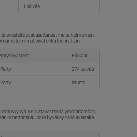
1 päivää
Näitä evästeitä ovat asettaneet me tai kolmannen
ki nämä toiminnot eivät ehkä toimi oikein.
tetyt evästeet
Elinkaari
 Party
274 päivää
 Party
Istunto
e suorituskykyä. Ne auttavat meitä ymmärtämään,
ätään nimettöminä. Jos et hyväksy näitä evästeitä,