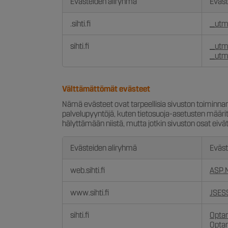
Evästeiden aliryhmä
Eväst
Suorituskykyevästeet
.sihti.fi
__ut
sihti.fi
__ut
__ut
Välttämättömät evästeet
Nämä evästeet ovat tarpeellisia sivuston toiminnan k
palvelupyyntöjä, kuten tietosuoja-asetusten määri
hälyttämään niistä, mutta jotkin sivuston osat eivä
Evästeiden aliryhmä
Eväst
Välttämättömät
web.sihti.fi
ASP.N
evästeet
www.sihti.fi
JSES
sihti.fi
Opta
Opta