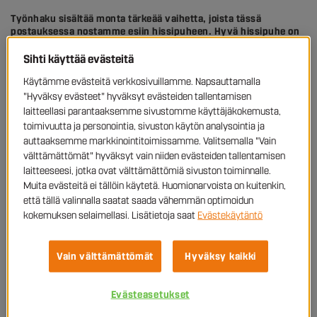
Työnhaku sisältää monta tärkeää vaihetta, joista tässä
postauksessa nostamme esiin hissipuheen. Hyvä hissipuhe on
kikka, jonka avulla teet työhakemuksestasi mielenkiintoisen ja
loistat niin työhaastattelussa kuin työnhakutapahtumissa.
Sihti käyttää evästeitä
Hissipuhe on yhtä kuin ytimekkäästi esitetty perustelu, miksi
Käytämme evästeitä verkkosivuillamme. Napsauttamalla
juuri sinä olet paras valinta sinua kiinnostavaan yritykseen. Lue
vinkkimme, kuinka teet onnistuneen hissipuheen!
"Hyväksy evästeet" hyväksyt evästeiden tallentamisen
laitteellasi parantaaksemme sivustomme käyttäjäkokemusta,
toimivuutta ja personointia, sivuston käytön analysointia ja
? Mikä hissipuhe on oikeastaan?
auttaaksemme markkinointitoimissamme. Valitsemalla "Vain
välttämättömät" hyväksyt vain niiden evästeiden tallentamisen
laitteeseesi, jotka ovat välttämättömiä sivuston toiminnalle.
Kuvittele, että olet astumassa hissiin, jossa kohtaat sinua
kiinnostavan työnantajayrityksen rekrytoijan tai esihenkilön.
Muita evästeitä ei tällöin käytetä. Huomionarvoista on kuitenkin,
Koska hissimatka kestää noin 30 sekunnista minuuttiin, on sinulla
että tällä valinnalla saatat saada vähemmän optimoidun
vain tämän verran aikaa kiinnittää potentiaalisen työnantajan
kokemuksen selaimellasi. Lisätietoja saat
Evästekäytäntö
huomio ja saada hänet vakuuttuneeksi siitä, että yritys tarvitsee
juuri sinun kaltaisesi osaajan palkkalistoilleen. Termi hissipuhe on
saanut nimityksensä juuri tällaisesta tilanteesta – hissipuhe on
Vain välttämättömät
Hyväksy kaikki
ytimekäs tiivistelmä ammatillisesta pätevyydestäsi,
osaamisestasi, ominaisuuksistasi sekä tavoitteistasi.
Evästeasetukset
Työnhaun eri vaiheissa on tärkeää, että osaat kertoa