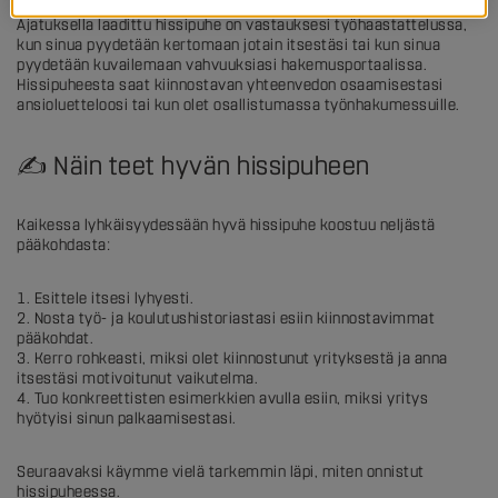
ammatillisesta pätevyydestässi ja vahvuuksistasi vakuuttavasti.
Ajatuksella laadittu hissipuhe on vastauksesi työhaastattelussa,
kun sinua pyydetään kertomaan jotain itsestäsi tai kun sinua
pyydetään kuvailemaan vahvuuksiasi hakemusportaalissa.
Hissipuheesta saat kiinnostavan yhteenvedon osaamisestasi
ansioluetteloosi tai kun olet osallistumassa työnhakumessuille.
✍️ Näin teet hyvän hissipuheen
Kaikessa lyhkäisyydessään hyvä hissipuhe koostuu neljästä
pääkohdasta:
Esittele itsesi lyhyesti.
Nosta työ- ja koulutushistoriastasi esiin kiinnostavimmat
pääkohdat.
Kerro rohkeasti, miksi olet kiinnostunut yrityksestä ja anna
itsestäsi motivoitunut vaikutelma.
Tuo konkreettisten esimerkkien avulla esiin, miksi yritys
hyötyisi sinun palkaamisestasi.
Seuraavaksi käymme vielä tarkemmin läpi, miten onnistut
hissipuheessa.