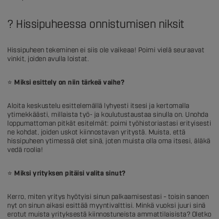
? Hissipuheessa onnistumisen niksit
Hissipuheen tekeminen ei siis ole vaikeaa! Poimi vielä seuraavat
vinkit, joiden avulla loistat.
⭐
Miksi esittely on niin tärkeä vaihe?
Aloita keskustelu esittelemällä lyhyesti itsesi ja kertomalla
ytimekkäästi, millaista työ- ja koulutustaustaa sinulla on. Unohda
loppumattoman pitkät esitelmät: poimi työhistoriastasi erityisesti
ne kohdat, joiden uskot kiinnostavan yritystä. Muista, että
hissipuheen ytimessä olet sinä, joten muista olla oma itsesi, äläkä
vedä roolia!
⭐
Miksi yrityksen pitäisi valita sinut?
Kerro, miten yritys hyötyisi sinun palkaamisestasi – toisin sanoen
nyt on sinun aikasi esittää myyntivalttisi. Minkä vuoksi juuri sinä
erotut muista yrityksestä kiinnostuneista ammattilaisista? Oletko