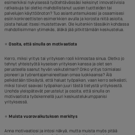
esimerkiksi nykyisessä työtehtävässäsi keksinyt innovatiivisia
ratkaisuja tai oletko mahdollistanut uusien tuotteiden tai
palvelujen käyttöönoton? Tuo asiantuntemuksesi ja osaamisesi
esiin konkreettisten esimerkkien avulla ja korosta niitä asioita,
joista haluat itsesi muistettavan. Ole kuitenkin tässäkin kohdassa
mahdollisimman ytimekäs, äläkä jää pitkittämään keskustelua.
⭐
Osoita, että sinulla on motivaatiota
Kerro, miksi yritys tai yrityksen rooli kiinnostaa sinua. Oletko jo
tehnyt yhteistyötä kyseisen yrityksen kanssa ja olet sen
perusteella saanut hyvän vaikutelman? Onko yritys toimialasi
pioneeri ja työnantajamaineeltaan omaa luokkaansa? Älä
pelkästään töksäytä, että haluat työpaikan, vaan kerro selkeästi,
miksi toivot saavasi työpaikan juuri tästä tietystä yrityksestä.
Unohda yleispätevät perustelut ja osoita, että sinulla on
motivaatiota työskennellä juuri keskustelukumppanisi
yrityksessä.
⭐
Muista vuorovaikutuksen merkitys
Anna motivaatiosi ja intosi näkyä, mutta muista myös pitää