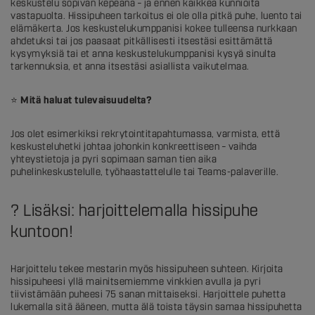
keskustelu sopivan kepeänä – ja ennen kaikkea kunnioita
vastapuolta. Hissipuheen tarkoitus ei ole olla pitkä puhe, luento tai
elämäkerta. Jos keskustelukumppanisi kokee tulleensa nurkkaan
ahdetuksi tai jos paasaat pitkällisesti itsestäsi esittämättä
kysymyksiä tai et anna keskustelukumppanisi kysyä sinulta
tarkennuksia, et anna itsestäsi asiallista vaikutelmaa.
⭐
Mitä haluat tulevaisuudelta?
Jos olet esimerkiksi rekrytointitapahtumassa, varmista, että
keskusteluhetki johtaa johonkin konkreettiseen – vaihda
yhteystietoja ja pyri sopimaan saman tien aika
puhelinkeskustelulle, työhaastattelulle tai Teams-palaverille.
? Lisäksi: harjoittelemalla hissipuhe
kuntoon!
Harjoittelu tekee mestarin myös hissipuheen suhteen. Kirjoita
hissipuheesi yllä mainitsemiemme vinkkien avulla ja pyri
tiivistämään puheesi 75 sanan mittaiseksi. Harjoittele puhetta
lukemalla sitä ääneen, mutta älä toista täysin samaa hissipuhetta