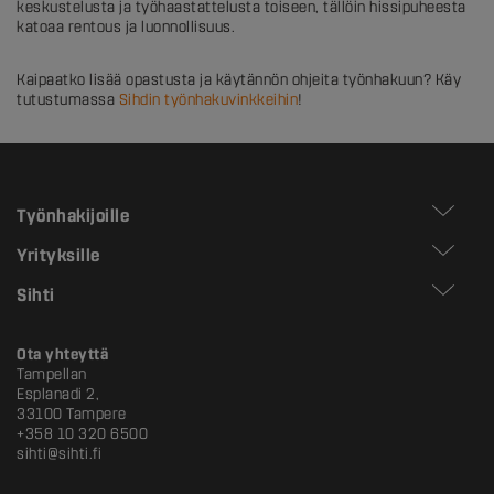
keskustelusta ja työhaastattelusta toiseen, tällöin hissipuheesta
katoaa rentous ja luonnollisuus.
Kaipaatko lisää opastusta ja käytännön ohjeita työnhakuun? Käy
tutustumassa
Sihdin työnhakuvinkkeihin
!
Työnhakijoille
Yrityksille
Sihti
Ota yhteyttä
Tampellan
Esplanadi 2,
33100 Tampere
+358 10 320 6500
sihti@sihti.fi