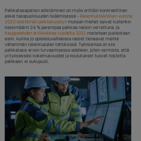
Palkkatasapainon edistäminen on myös erittäin konkreettinen
askel tasapuolisuuden lisäämisessä –
Rakennustekniikan vuonna
2020 teettämän palkkakyselyn
mukaan miehet saivat kuitenkin
keskimäärin 24 % parempaa palkkaa naisiin verrattuna, ja
Kauppalehden artikkelissa vuodelta 2021
nostetaan puolestaan
esiin, kuinka jo opiskeluvaiheessa naiset tienaavat miehiä
vähemmän rakennusalan tehtävissä. Työnsarkaa on siis
palkkatasa-arvon turvaamisessa edelleen, joten varmista, että
yrityksessäsi kokemusvuodet ja koulutukset tuovat nostetta
palkkaan, ei sukupuoli.