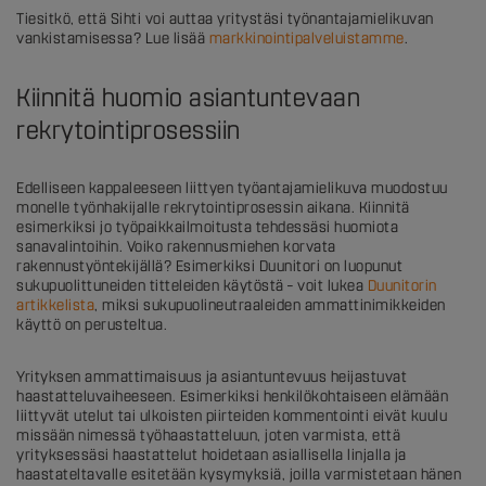
Tiesitkö, että Sihti voi auttaa yritystäsi työnantajamielikuvan
vankistamisessa? Lue lisää
markkinointipalveluistamme
.
Kiinnitä huomio asiantuntevaan
rekrytointiprosessiin
Edelliseen kappaleeseen liittyen työantajamielikuva muodostuu
monelle työnhakijalle rekrytointiprosessin aikana. Kiinnitä
esimerkiksi jo työpaikkailmoitusta tehdessäsi huomiota
sanavalintoihin. Voiko rakennusmiehen korvata
rakennustyöntekijällä? Esimerkiksi Duunitori on luopunut
sukupuolittuneiden titteleiden käytöstä – voit lukea
Duunitorin
artikkelista
, miksi sukupuolineutraaleiden ammattinimikkeiden
käyttö on perusteltua.
Yrityksen ammattimaisuus ja asiantuntevuus heijastuvat
haastatteluvaiheeseen. Esimerkiksi henkilökohtaiseen elämään
liittyvät utelut tai ulkoisten piirteiden kommentointi eivät kuulu
missään nimessä työhaastatteluun, joten varmista, että
yrityksessäsi haastattelut hoidetaan asiallisella linjalla ja
haastateltavalle esitetään kysymyksiä, joilla varmistetaan hänen