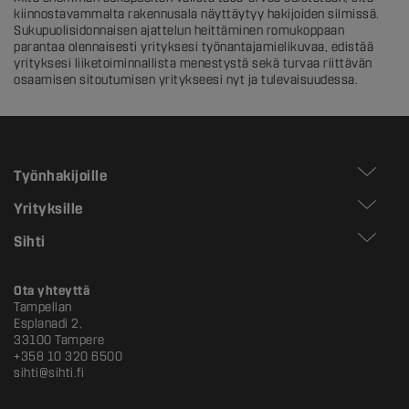
kiinnostavammalta rakennusala näyttäytyy hakijoiden silmissä.
Sukupuolisidonnaisen ajattelun heittäminen romukoppaan
parantaa olennaisesti yrityksesi työnantajamielikuvaa, edistää
yrityksesi liiketoiminnallista menestystä sekä turvaa riittävän
osaamisen sitoutumisen yritykseesi nyt ja tulevaisuudessa.
Työnhakijoille
Yrityksille
Sihti
Ota yhteyttä
Tampellan
Esplanadi 2,
33100 Tampere
+358 10 320 6500
sihti@sihti.fi