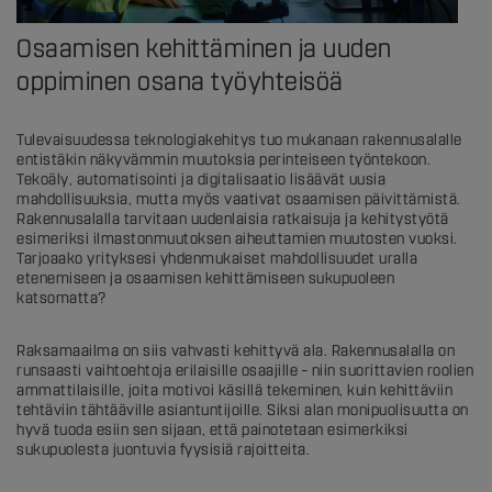
Osaamisen kehittäminen ja uuden
oppiminen osana työyhteisöä
Tulevaisuudessa teknologiakehitys tuo mukanaan rakennusalalle
entistäkin näkyvämmin muutoksia perinteiseen työntekoon.
Tekoäly, automatisointi ja digitalisaatio lisäävät uusia
mahdollisuuksia, mutta myös vaativat osaamisen päivittämistä.
Rakennusalalla tarvitaan uudenlaisia ratkaisuja ja kehitystyötä
esimeriksi ilmastonmuutoksen aiheuttamien muutosten vuoksi.
Tarjoaako yrityksesi yhdenmukaiset mahdollisuudet uralla
etenemiseen ja osaamisen kehittämiseen sukupuoleen
katsomatta?
Raksamaailma on siis vahvasti kehittyvä ala. Rakennusalalla on
runsaasti vaihtoehtoja erilaisille osaajille – niin suorittavien roolien
ammattilaisille, joita motivoi käsillä tekeminen, kuin kehittäviin
tehtäviin tähtääville asiantuntijoille. Siksi alan monipuolisuutta on
hyvä tuoda esiin sen sijaan, että painotetaan esimerkiksi
sukupuolesta juontuvia fyysisiä rajoitteita.