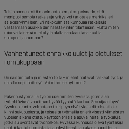
Toisin sanoen mitä monimuotoisempi organisaatio, sitä
monipuolisempia ratkaisuja yritys voi tarjota esimerkiksi eri
asiakasryhmilleen. Eri näkökulmista kumpuaa ratkaisuja
vastaamaan asiakkaiden haastaviinkin tilanteisiin. Mutta miten
miesvaltaiseksi mielletyllä alalla saadaan tasaisuutta
sukupuolijakaumaan?
Vanhentuneet ennakkoluulot ja oletukset
romukoppaan
On naisten töitä ja miesten töitä – miehet hoitavat raskaat työt, ja
naisille sopii hoitotyö. Vai miten se nyt meni?
Rakennustyömailla työ on useimmiten fyysistä, joten alan
työtehtävissä vaaditaan hyvää fyysistä kuntoa. Sen sijaan hyvä
fyysinen kunto, voimataso tai ripeys eivät yksiselitteisesti ole
kiinni sukupuolesta, ja toisaalta työmailla on erityisesti viimeisten
vuosien aikana otettu käyttöön erilaisia apuvälineitä ja työkaluja,
jotka sujuvoittavat työntekoa. Hyvässä kunnossa oleva työntekijä
nauttii kantohommista tai analyyttisesti lahjakas suunnittelija