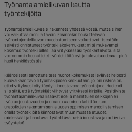
Työnantajamielikuvan kautta
työntekijöitä
Työnantajamielikuvaa ei rakenneta yhdessä yössä, mutta siihen
voi vaikuttaa monilla tavoin. Ensinnäkin houkuttelevan
työnantajamielikuvan muodostumiseen vaikuttavat itsestään
selvästi onnistuneet työntekijäkokemukset; mitä mukavampi
kokemus työntekijöillesi jää yrityksessäsi työskentelystä, sitä
varmemmin houkuttelet työntekijöitä nyt ja tulevaisuudessa– pidä
huoli henkilöstöstäsi.
Käänteisesti sanottuna taas huonot kokemukset leviävät helposti
kulovalkean tavoin työnhakijoiden keskuuteen, jolloin riskinä on,
ettei yrityksesi näyttäydy kiinnostavana työnantajana. Huolehdi
siis siitä, että työntekijät viihtyvät yrityksesi kirjoilla. Positiivista
työnantajamielikuvaa lisäävät edellä mainittujen seikkojen eli
työajan joustavuuden ja oman osaamisen kehittämisen,
urapolkujen rakentamisen ja uuden oppimisen mahdollistamisen
ohella työntekijöitä kiinnostavat muun muassa etuudet,
mielekkäät ja haastavat työtehtävät sekä innostava ja motivoiva
työyhteisö.