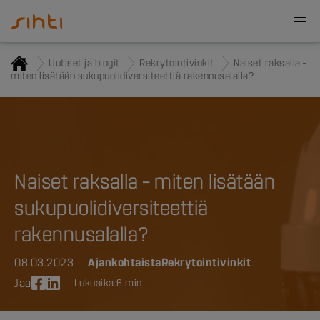
Uutiset ja blogit
Rekrytointivinkit
Naiset raksalla –
miten lisätään sukupuolidiversiteettiä rakennusalalla?
Naiset raksalla – miten lisätään
sukupuolidiversiteettiä
rakennusalalla?
08.03.2023
Ajankohtaista
Rekrytointivinkit
Jaa
Lukuaika:
6 min