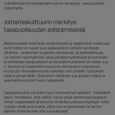
mahdollistaa yritysasiakkaille luovia ratkaisuja – sukupuolesta
riippumatta.
Johtamiskulttuurin merkitys
tasapuolisuuden edistämisessä
Rakennusalaan liitettävät ennakkoluulot ja negatiiviset mielikuvat
eivät katoa niin kauan kuin epäasiallisen kohtelun annetaan
rehottaa – osaaminen ja asenne ratkaisevat, ei asenteellisuus.
Turvallinen työympäristö, jossa jokaista työntekijää arvostetaan
ja kohdellaan tasapuolisesti ja oikeudenmukaisesti on kaiken a ja
o. Huumori ja huulenheitto kuuluvat olennaisesti työntekoon,
mutta jos vitsinvääntelyssä mennään liian pitkälle, työnjohdon
tulee puuttua tähän. Työkaverin vähättely sukupuolen vuoksi ja
asenteellisuus eivät kuulu työpaikalle.
Tasapuolisuutta voi lisätä hyvin konkreettisin askelein. Tietävätkö
kaikki tiimiläisesi, että isätkin voivat pitää vanhempainvapaata?
Onhan työpaikallasi järjestetty riittävästi pukeutumistiloja? Voiko
työajan tehdä joustavaksi, jotta työn ja opiskelujen tai perhe-
elämän yhdistäminen olisi sujuvampaa?