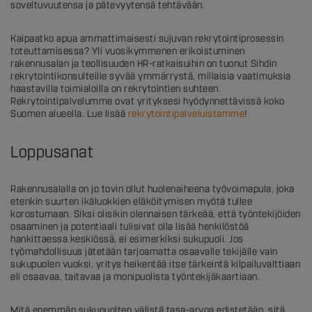
soveltuvuutensa ja pätevyytensä tehtävään.
Kaipaatko apua ammattimaisesti sujuvan rekrytointiprosessin
toteuttamisessa? Yli vuosikymmenen erikoistuminen
rakennusalan ja teollisuuden HR-ratkaisuihin on tuonut Sihdin
rekrytointikonsulteille syvää ymmärrystä, millaisia vaatimuksia
haastavilla toimialoilla on rekrytointien suhteen.
Rekrytointipalvelumme ovat yrityksesi hyödynnettävissä koko
Suomen alueella. Lue lisää
rekrytointipalveluistamme
!
Loppusanat
Rakennusalalla on jo tovin ollut huolenaiheena työvoimapula, joka
etenkin suurten ikäluokkien eläköitymisen myötä tullee
korostumaan. Siksi olisikin olennaisen tärkeää, että työntekijöiden
osaaminen ja potentiaali tulisivat olla lisää henkilöstöä
hankittaessa keskiössä, ei esimerkiksi sukupuoli. Jos
työmahdollisuus jätetään tarjoamatta osaavalle tekijälle vain
sukupuolen vuoksi, yritys heikentää itse tärkeintä kilpailuvalttiaan
eli osaavaa, taitavaa ja monipuolista työntekijäkaartiaan.
Mitä enemmän sukupuolten välistä tasa-arvoa edistetään, sitä