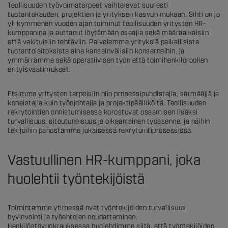
Teollisuuden työvoimatarpeet vaihtelevat suuresti
tuotantokauden, projektien ja yrityksen kasvun mukaan. Sihti on jo
yli kymmenen vuoden ajan toiminut teollisuuden yritysten HR-
kumppanina ja auttanut löytämään osaajia sekä määräaikaisiin
että vakituisiin tehtäviin. Palvelemme yrityksiä paikallisista
tuotantolaitoksista aina kansainvälisiin konserneihin, ja
ymmärrämme sekä operatiivisen työn että toimihenkilöroolien
erityisvaatimukset.
Etsimme yritysten tarpeisiin niin prosessipuhdistajia, särmääjiä ja
koneistajia kuin työnjohtajia ja projektipäälliköitä. Teollisuuden
rekrytointien onnistumisessa korostuvat osaamisen lisäksi
turvallisuus, sitoutuneisuus ja oikeanlainen työasenne, ja näihin
tekijöihin panostamme jokaisessa rekrytointiprosessissa.
Vastuullinen HR-kumppani, joka
huolehtii työntekijöistä
Toimintamme ytimessä ovat työntekijöiden turvallisuus,
hyvinvointi ja työehtojen noudattaminen.
Henkilöstövuokrauksessa huolehdimme siitä, että työntekijöiden