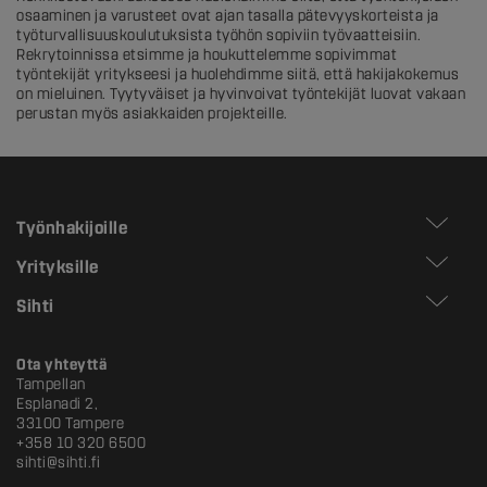
osaaminen ja varusteet ovat ajan tasalla pätevyyskorteista ja
työturvallisuuskoulutuksista työhön sopiviin työvaatteisiin.
Rekrytoinnissa etsimme ja houkuttelemme sopivimmat
työntekijät yritykseesi ja huolehdimme siitä, että hakijakokemus
on mieluinen. Tyytyväiset ja hyvinvoivat työntekijät luovat vakaan
perustan myös asiakkaiden projekteille.
Työnhakijoille
Yrityksille
Sihti
Ota yhteyttä
Tampellan
Esplanadi 2,
33100 Tampere
+358 10 320 6500
sihti@sihti.fi