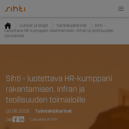
Uutiset ja blogit
Työntekijätarinat
Sihti –
luotettava HR-kumppani rakentamisen, infran ja teollisuuden
toimialoille
Sihti – luotettava HR-kumppani
rakentamisen, infran ja
teollisuuden toimialoille
16.06.2026
Työntekijätarinat
Jaa
Lukuaika:
4 min