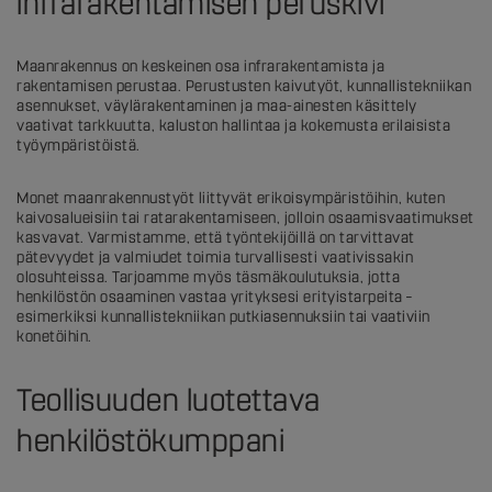
infrarakentamisen peruskivi
Maanrakennus on keskeinen osa infrarakentamista ja
rakentamisen perustaa. Perustusten kaivutyöt, kunnallistekniikan
asennukset, väylärakentaminen ja maa-ainesten käsittely
vaativat tarkkuutta, kaluston hallintaa ja kokemusta erilaisista
työympäristöistä.
Monet maanrakennustyöt liittyvät erikoisympäristöihin, kuten
kaivosalueisiin tai ratarakentamiseen, jolloin osaamisvaatimukset
kasvavat. Varmistamme, että työntekijöillä on tarvittavat
pätevyydet ja valmiudet toimia turvallisesti vaativissakin
olosuhteissa. Tarjoamme myös täsmäkoulutuksia, jotta
henkilöstön osaaminen vastaa yrityksesi erityistarpeita –
esimerkiksi kunnallistekniikan putkiasennuksiin tai vaativiin
konetöihin.
Teollisuuden luotettava
henkilöstökumppani