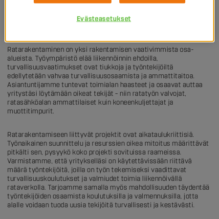
rataverkon kunnossapidon
tarpeisiin
Evästeasetukset
Ratarakentaminen on yksi rakentamisen vaativimmista osa-
alueista. Työympäristö elää liikennöinnin ehdoilla,
turvallisuusvaatimukset ovat tiukkoja ja työntekijöiltä
edellytetään vahvaa turvallisuusosaamista ja ammattitaitoa.
Asiantuntijamme tuntevat toimialan haasteet ja osaavat auttaa
yritystäsi löytämään oikeat tekijät – niin ratatyön valvojat,
ratasähköalan ammattilaiset kuin koneenkuljettajat ja
muottitimpurit.
Ratarakentamiseen liittyvät projektit ovat aikataulukriittisiä.
Työnaikainen suunnittelu ja resurssien oikea mitoitus määrittävät
pitkälti sen, pysyykö koko projekti sovituissa raameissa.
Varmistamme, että yritykselläsi on käytettävissään riittävä
määrä työntekijöitä, joilla on työn tekemiseksi vaadittavat
turvallisuuskoulutukset ja valmiudet toimia liikennöivällä
rataverkolla. Tarjoamme samalla myös mahdollisuuden täydentää
työntekijöiden osaamista koulutuksilla ja valmennuksilla, jotta
alalle voidaan tuoda uusia tekijöitä turvallisesti ja kestävästi.