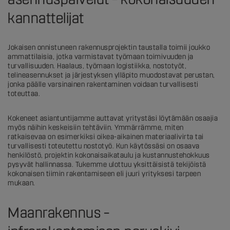
kannattelijat
Jokaisen onnistuneen rakennusprojektin taustalla toimii joukko
ammattilaisia, jotka varmistavat työmaan toimivuuden ja
turvallisuuden. Haalaus, työmaan logistiikka, nostotyöt,
telineasennukset ja järjestyksen ylläpito muodostavat perustan,
jonka päälle varsinainen rakentaminen voidaan turvallisesti
toteuttaa.
Kokeneet asiantuntijamme auttavat yritystäsi löytämään osaajia
myös näihin keskeisiin tehtäviin. Ymmärrämme, miten
ratkaisevaa on esimerkiksi oikea-aikainen materiaalivirta tai
turvallisesti toteutettu nostotyö. Kun käytössäsi on osaava
henkilöstö, projektin kokonaisaikataulu ja kustannustehokkuus
pysyvät hallinnassa. Tukemme ulottuu yksittäisistä tekijöistä
kokonaisen tiimin rakentamiseen eli juuri yrityksesi tarpeen
mukaan.
Maanrakennus –