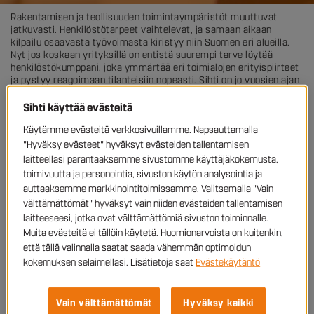
Rakentamisen ja teollisuuden toimintaympäristöt muuttuvat
jatkuvasti. Henkilöstötarpeet vaihtelevat, ja samaan aikaan
kilpailu osaavasta työvoimasta kiristyy niin Suomen eri alueilla.
Nyt jos koskaan yrityksillä on entistä suurempi tarve löytää
henkilöstökumppani, joka ymmärtää eri toimialojen erityispiirteet
ja pystyy reagoimaan tilanteisiin nopeasti. Sihti on jo vuosien ajan
tukenut yrityksiä ratarakentamisen, maarakentamisen, asuin- ja
toimitilarakentamisen, rakennusprojektien tuki- ja
Sihti käyttää evästeitä
asennuspalveluiden sekä teollisuuden työvoimatarpeissa – sekä
Käytämme evästeitä verkkosivuillamme. Napsauttamalla
nopeissa että pitkäjänteisissä hankkeissa.
"Hyväksy evästeet" hyväksyt evästeiden tallentamisen
laitteellasi parantaaksemme sivustomme käyttäjäkokemusta,
Vahvuutemme on kyky löytää nopeasti ammattitekijät, joilla on
toimivuutta ja personointia, sivuston käytön analysointia ja
yrityksen tarvitsemaa osaamista. Rakennusalalle ja teollisuudelle
auttaaksemme markkinointitoimissamme. Valitsemalla "Vain
tyypilliset nopeat käänteet eivät yllätä Sihtiläisiä, vaan
muodostavat peruspohjan palvelullemme. Yrityksesi ei tarvitse
välttämättömät" hyväksyt vain niiden evästeiden tallentamisen
jäädä odottamaan ammattitaitoisen henkilöstön ilmestymistä
laitteeseesi, jotka ovat välttämättömiä sivuston toiminnalle.
vain jostain, kun tukenasi on laadukkaan, turvallisen ja osaavan
Muita evästeitä ei tällöin käytetä. Huomionarvoista on kuitenkin,
työskentelyn jokaisessa projektin vaiheessa varmistava HR-
että tällä valinnalla saatat saada vähemmän optimoidun
kumppani.
kokemuksen selaimellasi. Lisätietoja saat
Evästekäytäntö
Varmuutta ratarakentamisen ja
Vain välttämättömät
Hyväksy kaikki