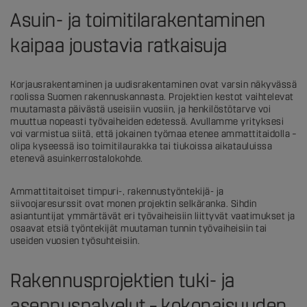
Asuin- ja toimitilarakentaminen
kaipaa joustavia ratkaisuja
Korjausrakentaminen ja uudisrakentaminen ovat varsin näkyvässä
roolissa Suomen rakennuskannasta. Projektien kestot vaihtelevat
muutamasta päivästä useisiin vuosiin, ja henkilöstötarve voi
muuttua nopeasti työvaiheiden edetessä. Avullamme yrityksesi
voi varmistua siitä, että jokainen työmaa etenee ammattitaidolla –
olipa kyseessä iso toimitilaurakka tai tiukoissa aikatauluissa
etenevä asuinkerrostalokohde.
Ammattitaitoiset timpuri-, rakennustyöntekijä- ja
siivoojaresurssit ovat monen projektin selkäranka. Sihdin
asiantuntijat ymmärtävät eri työvaiheisiin liittyvät vaatimukset ja
osaavat etsiä työntekijät muutaman tunnin työvaiheisiin tai
useiden vuosien työsuhteisiin.
Rakennusprojektien tuki- ja
asennuspalvelut – kokonaisuuden