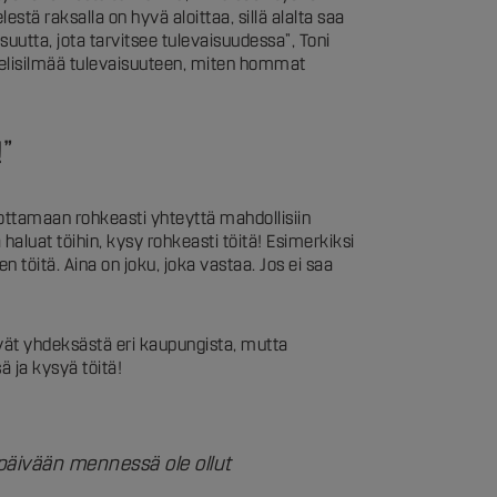
estä raksalla on hyvä aloittaa, sillä alalta saa
utta, jota tarvitsee tulevaisuudessa”, Toni
 pelisilmää tulevaisuuteen, miten hommat
!”
 ottamaan rohkeasti yhteyttä mahdollisiin
a haluat töihin, kysy rohkeasti töitä! Esimerkiksi
 töitä. Aina on joku, joka vastaa. Jos ei saa
ät yhdeksästä eri kaupungista, mutta
ä ja kysyä töitä!
 päivään mennessä ole ollut