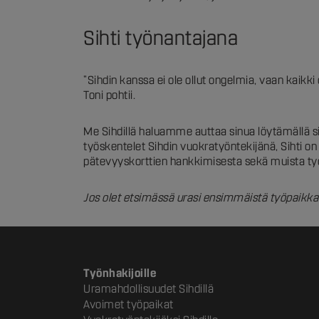
Sihti työnantajana
”Sihdin kanssa ei ole ollut ongelmia, vaan kaikki
Toni pohtii.
Me Sihdillä haluamme auttaa sinua löytämällä si
työskentelet Sihdin vuokratyöntekijänä, Sihti on
pätevyyskorttien hankkimisesta sekä muista työ
Jos olet etsimässä urasi ensimmäistä työpaikkaa
Työnhakijoille
Uramahdollisuudet Sihdillä
Avoimet työpaikat