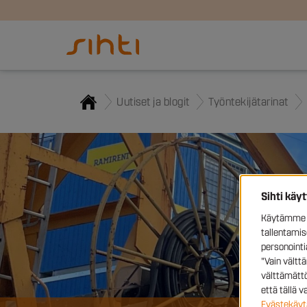
Uutiset ja blogit
Työntekijätarinat
Sihti käy
Käytämme e
tallentami
personoint
"Vain vältt
välttämättö
että tällä 
Evästekäyt