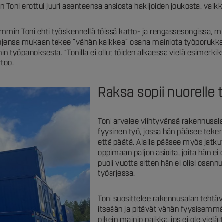
Toni erottui juuri asenteensa ansiosta hakijoiden joukosta, vaikk
temmin Toni ehti työskennellä töissä katto- ja rengassesongissa, m
nojensa mukaan tekee ”vähän kaikkea” osana mainiota työporukk
in työpanoksesta. “Tonilla ei ollut töiden alkaessa vielä esimerk
rtoo.
Raksa sopii nuorelle t
Toni arvelee viihtyvänsä rakennusalan
fyysinen työ, jossa hän pääsee teke
että päätä. Alalla pääsee myös jatku
oppimaan paljon asioita, joita hän ei 
puoli vuotta sitten hän ei olisi osan
työarjessa.
Toni suosittelee rakennusalan tehtävi
itseään ja pitävät vähän fyysisemm
oikein mainio paikka, jos ei ole vie