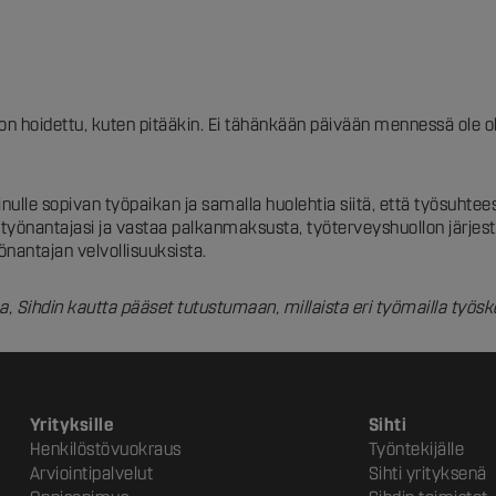
 on hoidettu, kuten pitääkin. Ei tähänkään päivään mennessä ole ol
nulle sopivan työpaikan ja samalla huolehtia siitä, että työsuhte
 työnantajasi ja vastaa palkanmaksusta, työterveyshuollon järjest
nantajan velvollisuuksista.
, Sihdin kautta pääset tutustumaan, millaista eri työmailla työsk
Yrityksille
Sihti
Henkilöstövuokraus
Työntekijälle
Arviointipalvelut
Sihti yrityksenä