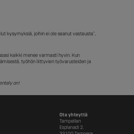
lut kysymyksiä, joihin ei ole saanut vastausta”,
essasi kaikki menee varmasti hyvin. Kun
ämisestä, työhön liittyvien työvarusteiden ja
entely on!
Ota yhteyttä
Tampellan
Esplanadi 2,
33100 Tampere