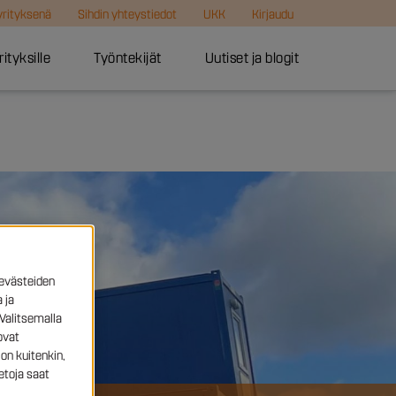
 yrityksenä
Sihdin yhteystiedot
UKK
Kirjaudu
rityksille
Työntekijät
Uutiset ja blogit
evästeiden
 ja
Valitsemalla
ovat
on kuitenkin,
etoja saat