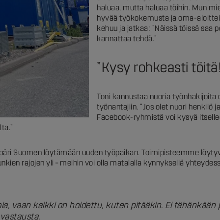
haluaa, mutta haluaa töihin. Mun miel
hyvää työkokemusta ja oma-aloitteisu
kehuu ja jatkaa: ”Näissä töissä saa
kannattaa tehdä.”
”Kysy rohkeasti töitä
Toni kannustaa nuoria työnhakijoita
työnantajiin. ”Jos olet nuori henkilö j
Facebook-ryhmistä voi kysyä itselleen
ta.”
mpäri Suomen löytämään uuden työpaikan. Toimipisteemme löytyv
kien rajojen yli – meihin voi olla matalalla kynnyksellä yhteydess
mia, vaan kaikki on hoidettu, kuten pitääkin. Ei tähänkään
 vastausta.