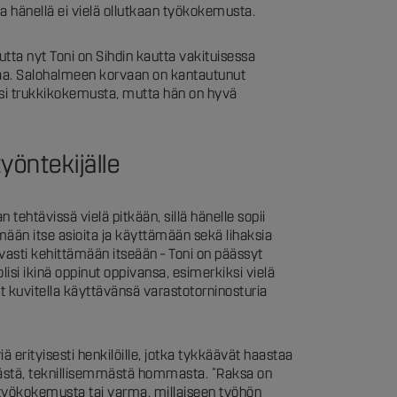
a hänellä ei vielä ollutkaan työkokemusta.
utta nyt Toni on Sihdin kautta vakituisessa
aa. Salohalmeen korvaan on kantautunut
iksi trukkikokemusta, mutta hän on hyvä
yöntekijälle
 tehtävissä vielä pitkään, sillä hänelle sopii
mään itse asioita ja käyttämään sekä lihaksia
vasti kehittämään itseään – Toni on päässyt
olisi ikinä oppinut oppivansa, esimerkiksi vielä
nut kuvitella käyttävänsä varastotorninosturia
ä erityisesti henkilöille, jotka tykkäävät haastaa
ästä, teknillisemmästä hommasta. ”Raksa on
lä työkokemusta tai varma, millaiseen työhön