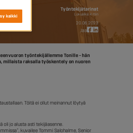
Työntekijätarinat
Lukuaika:
4 min
sy kaikki
20.06.2023
Jaa
heenvuoron työntekijällemme Tonille – hän
, millaista raksalla työskentely on nuoren
 taustallaan. Töitä ei ollut meinannut löytyä
 oli jo alusta asti tekijäasenne.
atahommissa”, kuvailee Tommi Salohalme, Senior