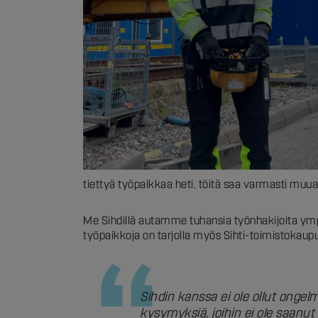
tiettyä työpaikkaa heti, töitä saa varmasti muual
Me Sihdillä autamme tuhansia työnhakijoita y
työpaikkoja on tarjolla myös Sihti-toimistokaupun
Sihdin kanssa ei ole ollut ongel
kysymyksiä, joihin ei ole saanut