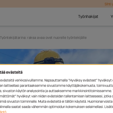
Sihti
Työnhakijat
Y
Työntekijätarina: raksa avaa ovet nuorelle työntekijälle
ttää evästeitä
västeitä verkkosivuillamme. Napsauttamalla "Hyväksy evästeet" hyväksyt 
sen laitteellasi parantaaksemme sivustomme käyttäjäkokemusta, toimivuutta
ia, sivuston käytön analysointia ja auttaaksemme markkinointitoimissamme. 
ämättömät" hyväksyt vain niiden evästeiden tallentamisen laitteeseesi, jotka 
miä sivuston toiminnalle. Muita evästeitä ei tällöin käytetä. Huomionarvoista 
valinnalla saatat saada vähemmän optimoidun kokemuksen selaimellasi. Lisäti
äntö