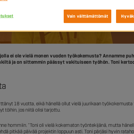
etukset
Vain välttämättömät
Hyväk
orelle työntekijälle
e, jolla ei ole vielä monen vuoden työkokemusta? Annamme pu
kiltä ja on sittemmin päässyt vakituiseen työhön. Toni kertoo
ta
täyttänyt 18 vuotta, eikä hänellä ollut vielä juurikaan työkokemusta
töihin, jos niitä olisi tarjottu.
 sinne hommiin. “Toni oli vielä kokematon työntekijänä, mutta hänellä
i tehdä pitkää päivää projektin loppuun asti. Toni pärjäsi hyvin r