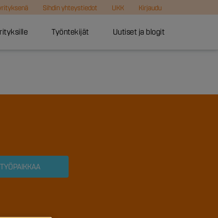
 yrityksenä
Sihdin yhteystiedot
UKK
Kirjaudu
rityksille
Työntekijät
Uutiset ja blogit