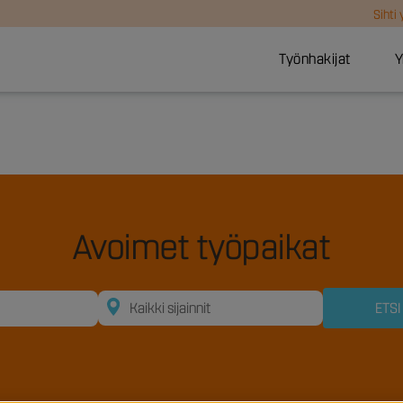
Sihti
Työnhakijat
Y
Avoimet työpaikat