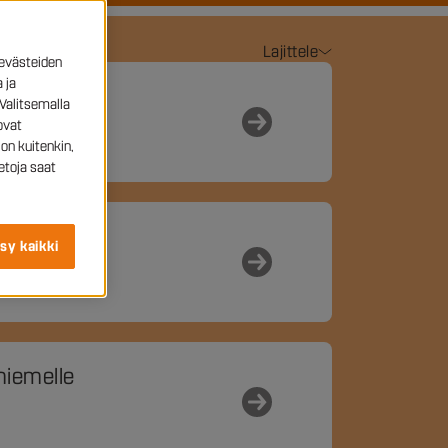
Lajittele
evästeiden
 ja
Valitsemalla
ovat
on kuitenkin,
etoja saat
sy kaikki
niemelle