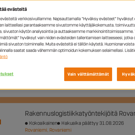
ttää evästeitä
västeitä verkkosivuillamme. Napsauttamalla "Hyväksy evästeet" hyväksyt 
sen laitteellasi parantaaksemme sivustomme käyttäjäkokemusta, toimivuutta
Raudoittaja Ouluun
ia, sivuston käytön analysointia ja auttaaksemme markkinointitoimissamme. 
ämättömät" hyväksyt vain niiden evästeiden tallentamisen laitteeseesi, jotka 
Kokoaikainen
Hakuaika päättyy 09.08.2026
miä sivuston toiminnalle. Muita evästeitä ei tällöin käytetä. Huomionarvoista 
Oulu
valinnalla saatat saada vähemmän optimoidun kokemuksen selaimellasi. Lisäti
äntö
Kaivinkoneenkuljettaja
etukset
Vain välttämättömät
Hyväk
Kokoaikainen
Hakuaika päättyy 31.08.2026
Rovaniemi, Rovaniemi
Rakennuslogistiikkatyöntekijöitä Rova
Kokoaikainen
Hakuaika päättyy 31.08.2026
Rovaniemi, Rovaniemi