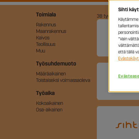
Sihti käy
Toimiala
38
työpaikkaa
Käytämme e
Rakennus
tallentami
Maanrakennus
personoint
Kaivos
"Vain vältt
Teollisuus
välttämättö
Muu
että tällä 
Evästekäyt
Työsuhdemuoto
Määräaikainen
Evästeas
Toistaiseksi voimassaoleva
Työaika
Kokoaikainen
Osa-aikainen