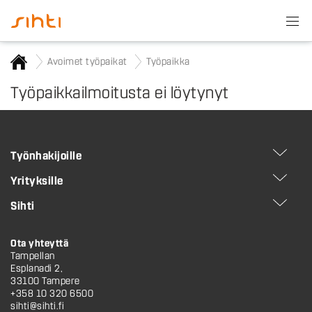
Avoimet työpaikat
Työpaikka
Työpaikkailmoitusta ei löytynyt
Työnhakijoille
Yrityksille
Sihti
Ota yhteyttä
Tampellan
Esplanadi 2,
33100 Tampere
+358 10 320 6500
sihti@sihti.fi