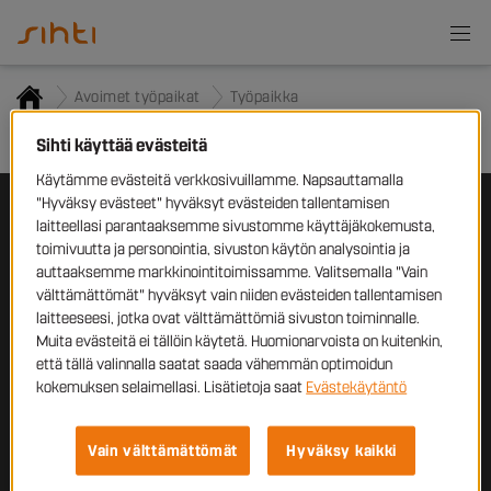
Avoimet työpaikat
Työpaikka
Työpaikkailmoitusta ei löytynyt
Sihti käyttää evästeitä
Käytämme evästeitä verkkosivuillamme. Napsauttamalla
"Hyväksy evästeet" hyväksyt evästeiden tallentamisen
laitteellasi parantaaksemme sivustomme käyttäjäkokemusta,
Työnhakijoille
toimivuutta ja personointia, sivuston käytön analysointia ja
auttaaksemme markkinointitoimissamme. Valitsemalla "Vain
Yrityksille
välttämättömät" hyväksyt vain niiden evästeiden tallentamisen
laitteeseesi, jotka ovat välttämättömiä sivuston toiminnalle.
Sihti
Muita evästeitä ei tällöin käytetä. Huomionarvoista on kuitenkin,
että tällä valinnalla saatat saada vähemmän optimoidun
Ota yhteyttä
kokemuksen selaimellasi. Lisätietoja saat
Evästekäytäntö
Tampellan
Esplanadi 2,
33100 Tampere
Vain välttämättömät
Hyväksy kaikki
+358 10 320 6500
sihti@sihti.fi