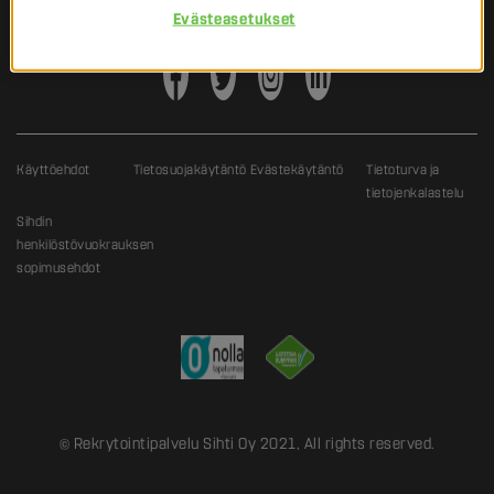
Evästeasetukset
Käyttöehdot
Tietosuojakäytäntö
Evästekäytäntö
Tietoturva ja
tietojenkalastelu
Sihdin
henkilöstövuokrauksen
sopimusehdot
© Rekrytointipalvelu Sihti Oy 2021, All rights reserved.