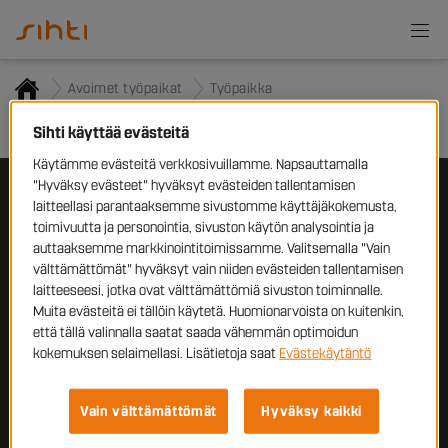
Avoimet työpaikat
Työpaikka
Työpaikkailmoitusta ei löytynyt
Sihti käyttää evästeitä
Käytämme evästeitä verkkosivuillamme. Napsauttamalla
"Hyväksy evästeet" hyväksyt evästeiden tallentamisen
laitteellasi parantaaksemme sivustomme käyttäjäkokemusta,
Työnhakijoille
toimivuutta ja personointia, sivuston käytön analysointia ja
auttaaksemme markkinointitoimissamme. Valitsemalla "Vain
Yrityksille
välttämättömät" hyväksyt vain niiden evästeiden tallentamisen
laitteeseesi, jotka ovat välttämättömiä sivuston toiminnalle.
Sihti
Muita evästeitä ei tällöin käytetä. Huomionarvoista on kuitenkin,
että tällä valinnalla saatat saada vähemmän optimoidun
Ota yhteyttä
kokemuksen selaimellasi. Lisätietoja saat
Evästekäytäntö
Tampellan
Esplanadi 2,
33100 Tampere
Vain välttämättömät
Hyväksy kaikki
+358 10 320 6500
sihti@sihti.fi