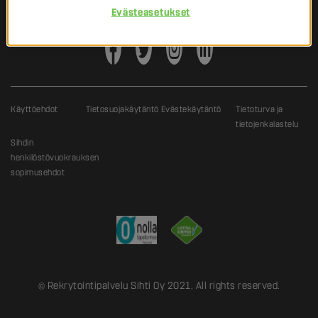
Evästeasetukset
Käyttöehdot
Tietosuojakäytäntö
Evästekäytäntö
Tietoturva ja
tietojenkalastelu
Sihdin
henkilöstövuokrauksen
sopimusehdot
© Rekrytointipalvelu Sihti Oy 2021, All rights reserved.