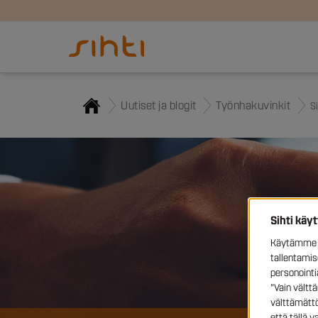
Uutiset ja blogit
Työnhakuvinkit
S
Sihti käy
Käytämme e
tallentami
personoint
"Vain vältt
välttämättö
että tällä 