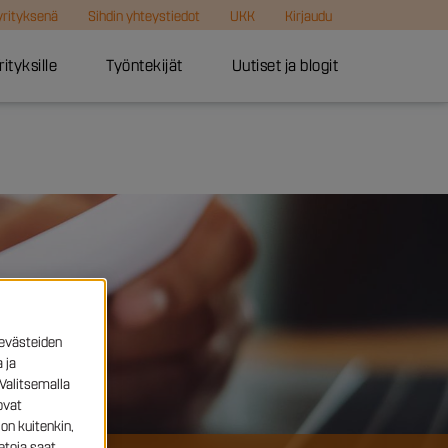
 yrityksenä
Sihdin yhteystiedot
UKK
Kirjaudu
rityksille
Työntekijät
Uutiset ja blogit
evästeiden
 ja
Valitsemalla
ovat
on kuitenkin,
etoja saat