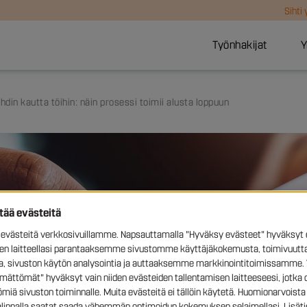
Sihti
Työnhakijat
Y
ihdin kautta töihin: näin prosessi toimii alusta loppuun
ttää evästeitä
västeitä verkkosivuillamme. Napsauttamalla "Hyväksy evästeet" hyväksyt 
sen laitteellasi parantaaksemme sivustomme käyttäjäkokemusta, toimivuutta
ia, sivuston käytön analysointia ja auttaaksemme markkinointitoimissamme. 
ämättömät" hyväksyt vain niiden evästeiden tallentamisen laitteeseesi, jotka 
miä sivuston toiminnalle. Muita evästeitä ei tällöin käytetä. Huomionarvoista 
valinnalla saatat saada vähemmän optimoidun kokemuksen selaimellasi. Lisäti