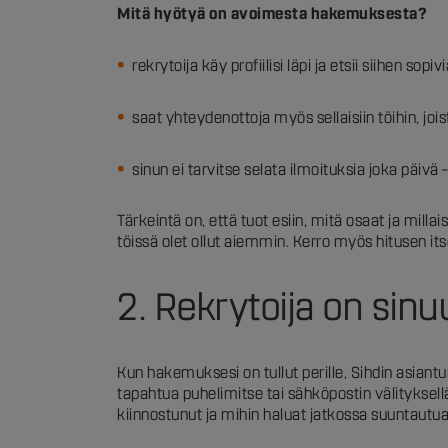
Mitä hyötyä on avoimesta hakemuksesta?
rekrytoija käy profiilisi läpi ja etsii siihen sopi
saat yhteydenottoja myös sellaisiin töihin, jois
sinun ei tarvitse selata ilmoituksia joka päi
Tärkeintä on, että tuot esiin, mitä osaat ja millai
töissä olet ollut aiemmin. Kerro myös hitusen its
2. Rekrytoija on si
Kun hakemuksesi on tullut perille, Sihdin asiantun
tapahtua puhelimitse tai sähköpostin välityksell
kiinnostunut ja mihin haluat jatkossa suuntautua,