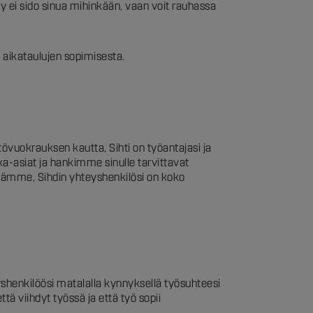
ely ei sido sinua mihinkään, vaan voit rauhassa
i aikataulujen sopimisesta.
tövuokrauksen kautta, Sihti on työantajasi ja
a-asiat ja hankimme sinulle tarvittavat
ijämme, Sihdin yhteyshenkilösi on koko
shenkilöösi matalalla kynnyksellä työsuhteesi
ä viihdyt työssä ja että työ sopii