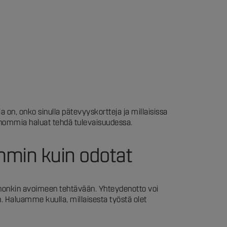
la on, onko sinulla pätevyyskortteja ja millaisissa
ia hommia haluat tehdä tulevaisuudessa.
mmin kuin odotat
ii johonkin avoimeen tehtävään. Yhteydenotto voi
. Haluamme kuulla, millaisesta työstä olet