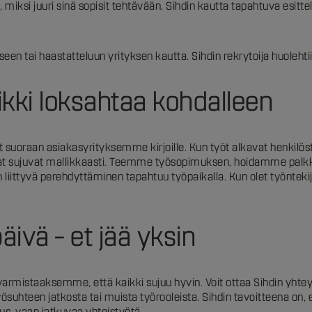
 miksi juuri sinä sopisit tehtävään. Sihdin kautta tapahtuva esitt
en tai haastatteluun yrityksen kautta. Sihdin rekrytoija huolehti
aikki loksahtaa kohdalleen
yt suoraan asiakasyrityksemme kirjoille. Kun työt alkavat henkilös
 asiat sujuvat mallikkaasti. Teemme työsopimuksen, hoidamme palkk
 liittyvä perehdyttäminen tapahtuu työpaikalla. Kun olet työntek
ivä – et jää yksin
armistaaksemme, että kaikki sujuu hyvin. Voit ottaa Sihdin yhtey
hteen jatkosta tai muista työrooleista. Sihdin tavoitteena on, ett
imus, vaan jatkuvaa yhteistyötä.