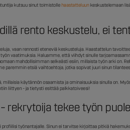
untija kutsuu sinut toimistolle
haastatteluun
keskustelemaan lisä
illä rento keskustelu, ei ten
steluja, vaan rennosti eteneviä keskusteluja. Haastattelun tavoitt
aa työn vaatimuksia. Haluamme, että viihdyt sinulle tarjoamassamm
omaan mahdollisimman selkeästi esiin, millaista työn arki on. Rehe
me paremmin etsiä vaihtoehtoja, jotka sopivat juuri sinun tilantee
tä, millaisia käytännön osaamista ja ominaisuuksia sinulla on. Myö
in liittyen – ja tietysti esittää palkkatoiveesi!
e – rekrytoija tekee työn puol
 profiilisi työnantajalle. Sinun ei tarvitse kirjoittaa pitkiä hakemuk