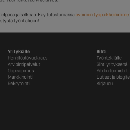
 helppoa ja selkeää. Käy tutustumassa
avoimiin työpaikkoihimme
estystä työnhakuun!
Yrityksille
Sihti
Henkilöstövuokraus
Työntekijälle
Arviointipalvelut
Sihti yrityksenä
Oppisopimus
Sihdin toimistot
Markkinointi
Uutiset ja blogite
Rekrytointi
Kirjaudu