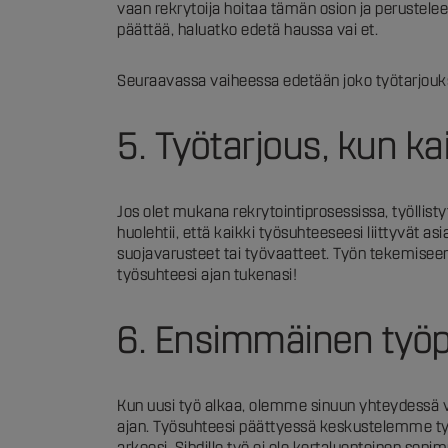
vaan rekrytoija hoitaa tämän osion ja perustelee,
päättää, haluatko edetä haussa vai et.
Seuraavassa vaiheessa edetään joko työtarjoukse
5. Työtarjous, kun k
Jos olet mukana rekrytointiprosessissa, työllist
huolehtii, että kaikki työsuhteeseesi liittyvät
suojavarusteet tai työvaatteet. Työn tekemiseen
työsuhteesi ajan tukenasi!
6. Ensimmäinen työpä
Kun uusi työ alkaa, olemme sinuun yhteydessä v
ajan. Työsuhteesi päättyessä keskustelemme työsu
arkeesi. Sihdille työ ei ole kertaluonteinen sop