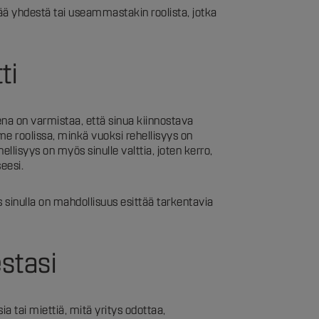
ä yhdestä tai useammastakin roolista, jotka
tti
eena on varmistaa, että sinua kiinnostava
e roolissa, minkä vuoksi rehellisyys on
llisyys on myös sinulle valttia, joten kerro,
seesi.
s sinulla on mahdollisuus esittää tarkentavia
estasi
sia tai miettiä, mitä yritys odottaa,