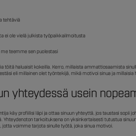
via tehtäviä
ta ei ole vielä julkista työpaikkailmoitusta
vä – me teemme sen puolestasi
sia töitä haluaisit kokeilla. Kerro, millaista ammattiosaamista sinul
estäsi eli millainen olet työntekijä, mikä motivoi sinua ja millais
nuun yhteydessä usein nopea
tija käy profiilisi läpi ja ottaa sinuun yhteyttä, jos taustasi sop
ä. Yhteydenoton tarkoituksena on yksinkertaisesti tutustua sinuun
 jotta voimme tarjota sinulle työtä, joka sinua motivoi.