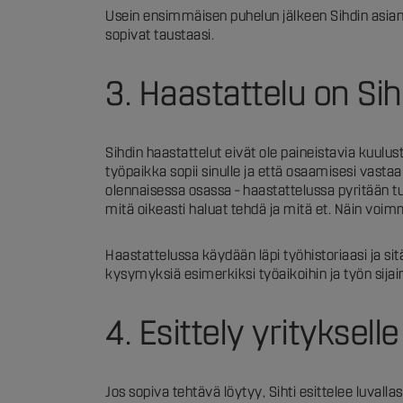
Usein ensimmäisen puhelun jälkeen Sihdin asiant
sopivat taustaasi.
3. Haastattelu on Sihd
Sihdin haastattelut eivät ole paineistavia kuulu
työpaikka sopii sinulle ja että osaamisesi vast
olennaisessa osassa – haastattelussa pyritään tu
mitä oikeasti haluat tehdä ja mitä et. Näin voim
Haastattelussa käydään läpi työhistoriaasi ja si
kysymyksiä esimerkiksi työaikoihin ja työn sijainti
4. Esittely yrityksell
Jos sopiva tehtävä löytyy, Sihti esittelee luvallasi