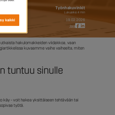
Työnhakuvinkit
Lukuaika:
4 min
19.02.2026
sy kaikki
Jaa
nimutkaista hakulomakkeiden viidakkoa, vaan
logiartikkelissa kuvaamme vaihe vaiheelta, miten
in tuntuu sinulle
 käy – voit hakea yksittäiseen tehtävään tai
 sopivaa työtä.