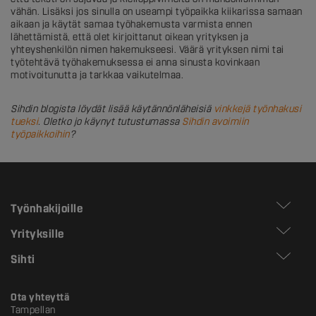
vähän. Lisäksi jos sinulla on useampi työpaikka kiikarissa samaan
aikaan ja käytät samaa työhakemusta varmista ennen
lähettämistä, että olet kirjoittanut oikean yrityksen ja
yhteyshenkilön nimen hakemukseesi. Väärä yrityksen nimi tai
työtehtävä työhakemuksessa ei anna sinusta kovinkaan
motivoitunutta ja tarkkaa vaikutelmaa.
Sihdin blogista löydät lisää käytännönläheisiä
vinkkejä työnhakusi
tueksi
. Oletko jo käynyt tutustumassa
Sihdin avoimiin
työpaikkoihin
?
Työnhakijoille
Yrityksille
Sihti
Ota yhteyttä
Tampellan