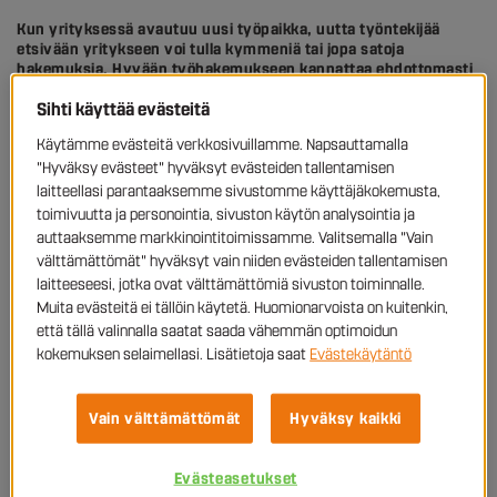
Kun yrityksessä avautuu uusi työpaikka, uutta työntekijää
etsivään yritykseen voi tulla
kymmeniä tai jopa satoja
hakemuksia. Hyvään työhakemukseen kannattaa ehdottomasti
panostaa, jotta juuri sinä pääset erottautumaan positiivisesti
Sihti käyttää evästeitä
muista hakijoista ja varmistat paikkasi haastattelukierrokselle.
Olemme aiemmin koonneet vinkit kiinnostavan
työhakemuksen
Käytämme evästeitä verkkosivuillamme. Napsauttamalla
tekemiseen, mutta nyt nostamme esiin, miten vältät
"Hyväksy evästeet" hyväksyt evästeiden tallentamisen
tyypillisimmät työhakemusmokat ja onnistut kiinnostavan ja
houkuttelevan hakemuksen tekemisessä.
laitteellasi parantaaksemme sivustomme käyttäjäkokemusta,
toimivuutta ja personointia, sivuston käytön analysointia ja
auttaaksemme markkinointitoimissamme. Valitsemalla "Vain
Työhakemusmoka 1: Olet ahkera ja
välttämättömät" hyväksyt vain niiden evästeiden tallentamisen
reipas työntekijä
laitteeseesi, jotka ovat välttämättömiä sivuston toiminnalle.
Muita evästeitä ei tällöin käytetä. Huomionarvoista on kuitenkin,
että tällä valinnalla saatat saada vähemmän optimoidun
Oletko kirjoittanut jokaiseen lähettämääsi hakemukseen, että olet
kokemuksen selaimellasi. Lisätietoja saat
Evästekäytäntö
ahkera ja reipas tai ehkä itsenäiseen työhön kykenevä
tiimipelaaja? Reippaudessa tai ahkeruudessa ei ole mitään vikaa,
mutta näiden ilmausten avulla hakemuksesi ei eroa muista
Vain välttämättömät
Hyväksy kaikki
hakemuksista – moni muukin korostaa olevansa ahkera
työntekijänä. Jos nämä ilmaukset kuitenkin kuvaavat sinua
erinomaisesti, mieti, miten saat tuotua osaamistasi esiin
Evästeasetukset
mahdollisimman konkreettisten esimerkkien avulla. Millaisissa