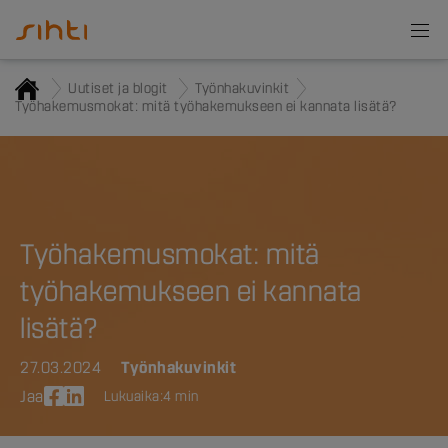
Uutiset ja blogit
Työnhakuvinkit
Työhakemusmokat: mitä työhakemukseen ei kannata lisätä?
Työhakemusmokat: mitä
työhakemukseen ei kannata
lisätä?
27.03.2024
Työnhakuvinkit
Jaa
Lukuaika:
4 min