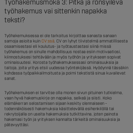
Työhakemusmoka 3: Pitkä ja rönsyilevä
työhakemus vai sittenkin napakka
teksti?
Työhakemuksessa ei ole tarkoitus kirjoittaa sanasta sanaan
samoja asioita kuin
CV:ssä
. CV on lyhyt tiivistelmä ammatillisesta
osaamisestasi eli koulutus- ja työtaustastasi siinä missä
työhakemus on sinulle mahdollisuus nostaa esiin motivaatiosi,
kiinnostuksesi tehtävään ja myös työhön ja yritykseen sopivat
ominaisuutesi. Korosta työhakemuksessasi ominaisuuksia ja
taitoja, joita yritys etsii uudessa työntekijässä. Hyödynnä tässäkin
kohdassa työpaikkailmoitusta ja poimi tekstistä sinua kuvailevat
sanat.
Työhakemuksen ei tarvitse olla monen sivun pituinen tutkielma,
vaan hyvä hakemuskirje on napakka, selkeä ja siisti. Koko
elämäkerran selostamisen sijaan keskity olennaiseen –
todennäköisesti hakemuksia käsittelevällä esihenkilöllä tai
rekrytoijalla on useita hakemuksia tutkittavina, joten painota
hakemasi työn ja yrityksen kannalta tärkeitä ominaisuuksia ja
pätevyyttäsi.