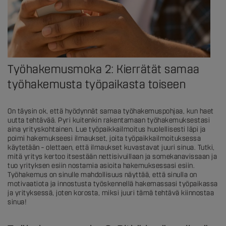
Työhakemusmoka 2: Kierrätät samaa
työhakemusta työpaikasta toiseen
On täysin ok, että hyödynnät samaa työhakemuspohjaa, kun haet
uutta tehtävää. Pyri kuitenkin rakentamaan työhakemuksestasi
aina yrityskohtainen. Lue työpaikkailmoitus huolellisesti läpi ja
poimi hakemukseesi ilmaukset, joita työpaikkailmoituksessa
käytetään – olettaen, että ilmaukset kuvastavat juuri sinua. Tutki,
mitä yritys kertoo itsestään nettisivuillaan ja somekanavissaan ja
tuo yrityksen esiin nostamia asioita hakemuksessasi esiin.
Työhakemus on sinulle mahdollisuus näyttää, että sinulla on
motivaatiota ja innostusta työskennellä hakemassasi työpaikassa
ja yrityksessä, joten korosta, miksi juuri tämä tehtävä kiinnostaa
sinua!