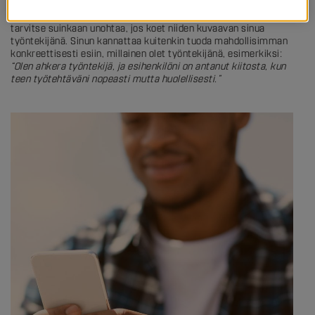
työtilanteissa olet saanut palautetta ahkeruudestasi? Miten oma-
aloitteisuutesi näkyy työarjessa? Usein toistettuja sanoja ei siis
tarvitse suinkaan unohtaa, jos koet niiden kuvaavan sinua
työntekijänä. Sinun kannattaa kuitenkin tuoda mahdollisimman
konkreettisesti esiin, millainen olet työntekijänä, esimerkiksi:
“Olen ahkera työntekijä, ja esihenkilöni on antanut kiitosta, kun
teen työtehtäväni nopeasti mutta huolellisesti.”