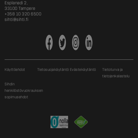
Esplanadi 2,
33100 Tampere
+358 10 320 6500
sihti@sihti.fi
Käyttöehdot
Tietosuojakäytäntö
Evästekäytäntö
Tietoturva ja
tietojenkalastelu
Sihdin
henkilöstövuokrauksen
sopimusehdot