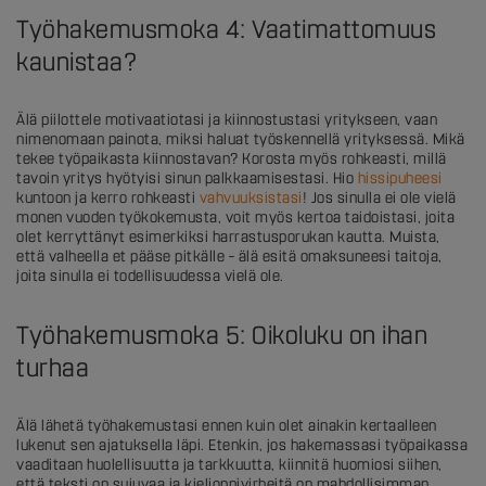
Työhakemusmoka 4: Vaatimattomuus
kaunistaa?
Älä piilottele motivaatiotasi ja kiinnostustasi yritykseen, vaan
nimenomaan painota, miksi haluat työskennellä yrityksessä. Mikä
tekee työpaikasta kiinnostavan? Korosta myös rohkeasti, millä
tavoin yritys hyötyisi sinun palkkaamisestasi. Hio
hissipuheesi
kuntoon ja kerro rohkeasti
vahvuuksistasi
! Jos sinulla ei ole vielä
monen vuoden työkokemusta, voit myös kertoa taidoistasi, joita
olet kerryttänyt esimerkiksi harrastusporukan kautta. Muista,
että valheella et pääse pitkälle – älä esitä omaksuneesi taitoja,
joita sinulla ei todellisuudessa vielä ole.
Työhakemusmoka 5: Oikoluku on ihan
turhaa
Älä lähetä työhakemustasi ennen kuin olet ainakin kertaalleen
lukenut sen ajatuksella läpi. Etenkin, jos hakemassasi työpaikassa
vaaditaan huolellisuutta ja tarkkuutta, kiinnitä huomiosi siihen,
että teksti on sujuvaa ja kielioppivirheitä on mahdollisimman