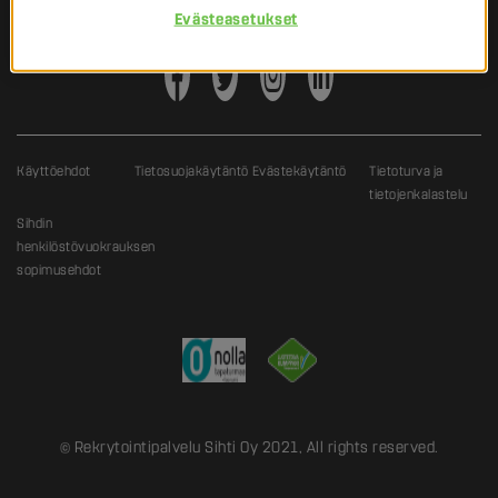
Evästeasetukset
Käyttöehdot
Tietosuojakäytäntö
Evästekäytäntö
Tietoturva ja
tietojenkalastelu
Sihdin
henkilöstövuokrauksen
sopimusehdot
© Rekrytointipalvelu Sihti Oy 2021, All rights reserved.