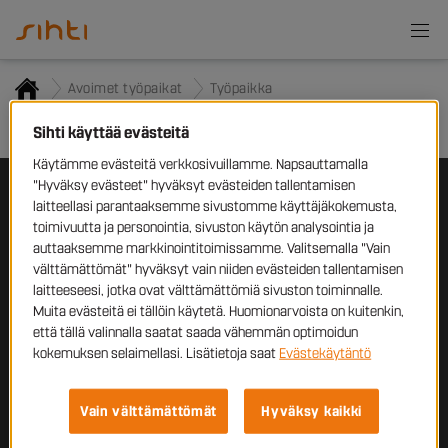
Avoimet työpaikat
Työpaikka
Työpaikkailmoitusta ei löytynyt
Sihti käyttää evästeitä
Käytämme evästeitä verkkosivuillamme. Napsauttamalla
"Hyväksy evästeet" hyväksyt evästeiden tallentamisen
laitteellasi parantaaksemme sivustomme käyttäjäkokemusta,
Työnhakijoille
toimivuutta ja personointia, sivuston käytön analysointia ja
auttaaksemme markkinointitoimissamme. Valitsemalla "Vain
Yrityksille
välttämättömät" hyväksyt vain niiden evästeiden tallentamisen
laitteeseesi, jotka ovat välttämättömiä sivuston toiminnalle.
Sihti
Muita evästeitä ei tällöin käytetä. Huomionarvoista on kuitenkin,
että tällä valinnalla saatat saada vähemmän optimoidun
Ota yhteyttä
kokemuksen selaimellasi. Lisätietoja saat
Evästekäytäntö
Tampellan
Esplanadi 2,
33100 Tampere
Vain välttämättömät
Hyväksy kaikki
+358 10 320 6500
sihti@sihti.fi