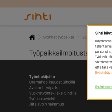
Sihti käy
Avoimet työpaikat
Työpaikka
Käytämme e
tallentami
Työpaikkailmoitusta ei löyt
personoint
"Vain vältt
välttämättö
että tällä 
Evästekäyt
Työnhakijoille
Uramahdollisuudet Sihdillä
Evästeas
Avoimet työpaikat
Vuokratyöntekijäksi Sihdille
Työnhakuvinkit
Jätä avoin hakemus