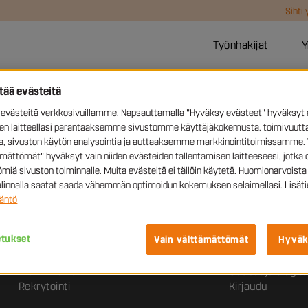
Sihti
Työnhakijat
Y
ttää evästeitä
västeitä verkkosivuillamme. Napsauttamalla "Hyväksy evästeet" hyväksyt 
sen laitteellasi parantaaksemme sivustomme käyttäjäkokemusta, toimivuutta
ynyt
ia, sivuston käytön analysointia ja auttaaksemme markkinointitoimissamme. 
ämättömät" hyväksyt vain niiden evästeiden tallentamisen laitteeseesi, jotka 
miä sivuston toiminnalle. Muita evästeitä ei tällöin käytetä. Huomionarvoista 
valinnalla saatat saada vähemmän optimoidun kokemuksen selaimellasi. Lisäti
äntö
Yrityksille
Sihti
Henkilöstövuokraus
Työntekijälle
etukset
Vain välttämättömät
Hyväk
Arviointipalvelut
Sihti yrityksenä
Oppisopimus
Sihdin toimistot
Markkinointi
Uutiset ja blogite
Rekrytointi
Kirjaudu