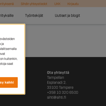
 yrityksenä
Sihdin yhteystiedot
UKK
Kirjaudu
rityksille
Työntekijät
Uutiset ja blogit
evästeiden
 ja
Valitsemalla
ovat
on kuitenkin,
etoja saat
Ota yhteyttä
Tampellan
Esplanadi 2,
sy kaikki
33100 Tampere
+358 10 320 6500
kstit
sihti@sihti.fi