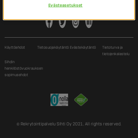
Evästeasetukset
Käyttöehdot
Tietosuojakäytäntö
Evästekäytäntö
Tietoturva ja
tietojenkalastelu
Sihdin
henkilöstövuokrauksen
sopimusehdot
© Rekrytointipalvelu Sihti Oy 2021, All rights reserved.