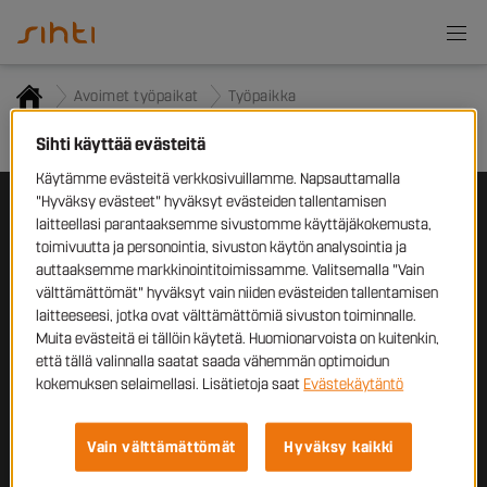
Avoimet työpaikat
Työpaikka
Työpaikkailmoitusta ei löytynyt
Sihti käyttää evästeitä
Käytämme evästeitä verkkosivuillamme. Napsauttamalla
"Hyväksy evästeet" hyväksyt evästeiden tallentamisen
laitteellasi parantaaksemme sivustomme käyttäjäkokemusta,
Työnhakijoille
toimivuutta ja personointia, sivuston käytön analysointia ja
auttaaksemme markkinointitoimissamme. Valitsemalla "Vain
Yrityksille
välttämättömät" hyväksyt vain niiden evästeiden tallentamisen
laitteeseesi, jotka ovat välttämättömiä sivuston toiminnalle.
Sihti
Muita evästeitä ei tällöin käytetä. Huomionarvoista on kuitenkin,
että tällä valinnalla saatat saada vähemmän optimoidun
Ota yhteyttä
kokemuksen selaimellasi. Lisätietoja saat
Evästekäytäntö
Tampellan
Esplanadi 2,
33100 Tampere
Vain välttämättömät
Hyväksy kaikki
+358 10 320 6500
sihti@sihti.fi