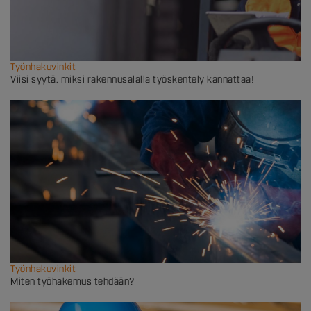
Työnhakuvinkit
Viisi syytä, miksi rakennusalalla työskentely kannattaa!
Työnhakuvinkit
Miten työhakemus tehdään?