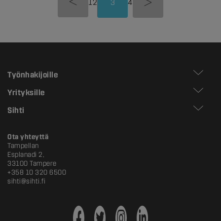
1
2
3
4
Työnhakijoille
Yrityksille
Sihti
Ota yhteyttä
Tampellan
Esplanadi 2,
33100 Tampere
+358 10 320 6500
sihti@sihti.fi