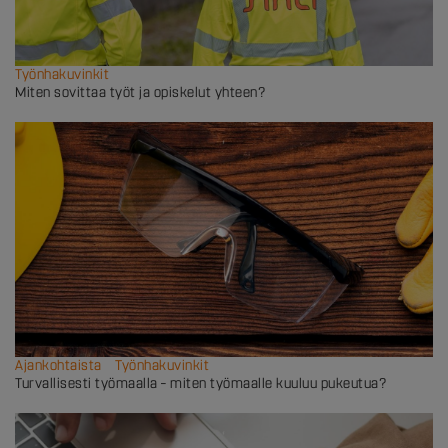
Työnhakuvinkit
Miten sovittaa työt ja opiskelut yhteen?
Ajankohtaista
Työnhakuvinkit
Turvallisesti työmaalla – miten työmaalle kuuluu pukeutua?