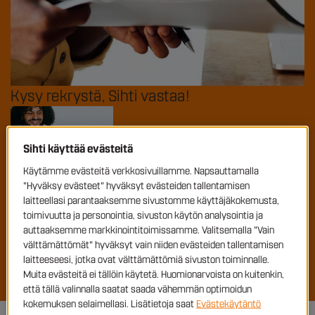
Kysy rekrystä, Sihti vastaa!
Vuokratyö alkamassa?
Sihti käyttää evästeitä
Käytämme evästeitä verkkosivuillamme. Napsauttamalla
"Hyväksy evästeet" hyväksyt evästeiden tallentamisen
Sihdin kautta töihin: näin prosessi toimii
alusta loppuun
laitteellasi parantaaksemme sivustomme käyttäjäkokemusta,
toimivuutta ja personointia, sivuston käytön analysointia ja
auttaaksemme markkinointitoimissamme. Valitsemalla "Vain
välttämättömät" hyväksyt vain niiden evästeiden tallentamisen
Työnhakuvinkit vuodelle 2026
laitteeseesi, jotka ovat välttämättömiä sivuston toiminnalle.
Muita evästeitä ei tällöin käytetä. Huomionarvoista on kuitenkin,
että tällä valinnalla saatat saada vähemmän optimoidun
kokemuksen selaimellasi. Lisätietoja saat
Evästekäytäntö