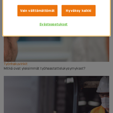
Vain välttämättömät
Hyväksy kaikki
Evästeasetukset
Työnhakuvinkit
Mitkä ovat yleisimmät työhaastattelukysymykset?