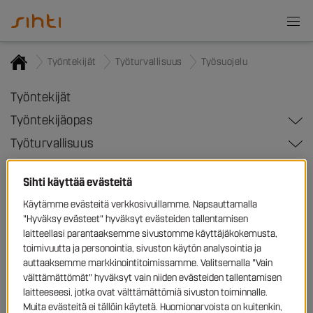
Työntekijät
Työturvallisuus
Työsuojelu
Työntekijät
Työntekijäopas
Työturvallisuus
Sihti käyttää evästeitä
Työsuojelu
Käytämme evästeitä verkkosivuillamme. Napsauttamalla
"Hyväksy evästeet" hyväksyt evästeiden tallentamisen
laitteellasi parantaaksemme sivustomme käyttäjäkokemusta,
Työantaja on työterveyshuoltolain mukaan vastuussa
toimivuutta ja personointia, sivuston käytön analysointia ja
työntekijöidensä työolosuhteiden ja työn turvallisuudesta. Sihti
auttaaksemme markkinointitoimissamme. Valitsemalla "Vain
huolehtii työsuojeluasioihin liittyvästä yleisperehdytyksestä, ja
asiakasyritys, jossa työskentelet, vastaa perehdyttämisestäsi
välttämättömät" hyväksyt vain niiden evästeiden tallentamisen
käytännön työhön, työmaan olosuhteisiin ja lisäksi
laitteeseesi, jotka ovat välttämättömiä sivuston toiminnalle.
työsuojelutoimenpiteisiin.
Muita evästeitä ei tällöin käytetä. Huomionarvoista on kuitenkin,