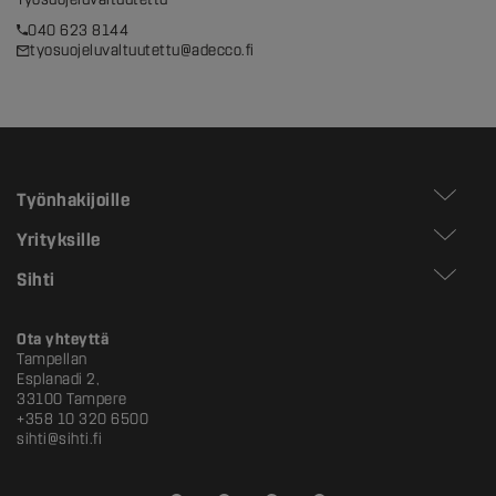
040 623 8144
tyosuojeluvaltuutettu@adecco.fi
Työnhakijoille
Yrityksille
Sihti
Ota yhteyttä
Tampellan
Esplanadi 2,
33100 Tampere
+358 10 320 6500
sihti@sihti.fi