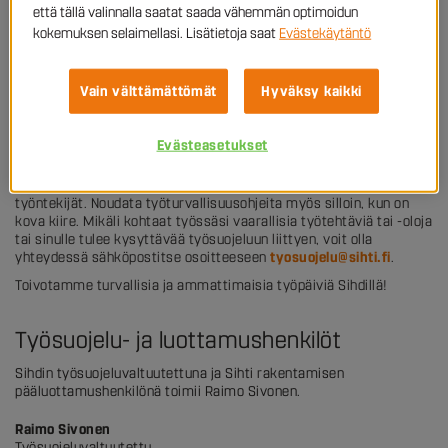
että tällä valinnalla saatat saada vähemmän optimoidun
Työsuojeluvastuu työpaikalla on kaikilla työntekijöillä yhdessä.
Jokaisen meistä on huolehdittava työpaikalla omasta ja toisten
kokemuksen selaimellasi. Lisätietoja saat
Evästekäytäntö
turvallisuudesta osaamisemme ja ammattitaitomme mukaisesti.
Turvallinen työskentely lähtee jokaisesta itsestä ja työturvallisuus
Vain välttämättömät
Hyväksy kaikki
tulee ottaa huomioon kaikissa työtehtävissä.
Työturvallisuusohjeet ovat työpaikkakohtaisia, joten tutustu
työntekopaikan työturvallisuusohjeisiin huolellisesti siirtyessäsi
Evästeasetukset
uuteen työntekopaikkaan. Olet työtehtävissäsi samojen
työturvallisuuden ja työhyvinvoinnin etujen, oikeuksien ja
velvollisuuksien piirissä kuin työntekopaikkasi yrityksen kaikki
työntekijät. Noudata työturvallisuusohjeita myös silloin, kun on
kova kiire. Mikäli kohtaat työssäsi vaarallisia työtehtäviä tai -oloja
tai sinulle tulee kysyttävää työsuojeluun liittyen, voit olla
yhteydessä sähköpostitse osoitteeseen
tyosuojelu@sihti.fi
.
Toivotamme turvallisia ja ammattimaisia työpäiviä Sihdillä!
Työsuojelu- ja luottamushenkilöt
Sihdin työsuojeluvaltuutettuna ja Sihti rakentamisen
pääluottamushenkilönä toimii Raimo Sivonen.
Raimo Sivonen
Työsuojeluvaltuutettu