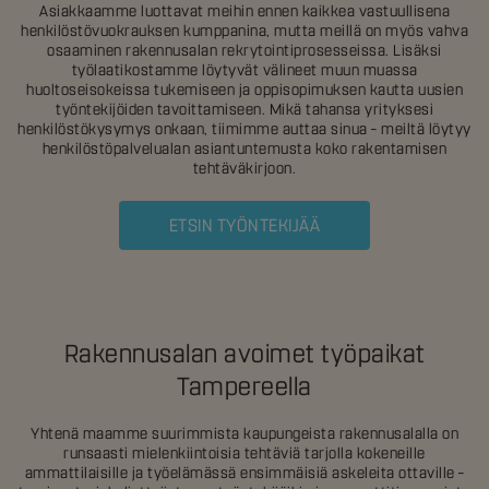
Asiakkaamme luottavat meihin ennen kaikkea vastuullisena
henkilöstövuokrauksen kumppanina, mutta meillä on myös vahva
osaaminen rakennusalan rekrytointiprosesseissa. Lisäksi
työlaatikostamme löytyvät välineet muun muassa
huoltoseisokeissa tukemiseen ja oppisopimuksen kautta uusien
työntekijöiden tavoittamiseen. Mikä tahansa yrityksesi
henkilöstökysymys onkaan, tiimimme auttaa sinua – meiltä löytyy
henkilöstöpalvelualan asiantuntemusta koko rakentamisen
tehtäväkirjoon.
ETSIN TYÖNTEKIJÄÄ
Rakennusalan avoimet työpaikat
Tampereella
Yhtenä maamme suurimmista kaupungeista rakennusalalla on
runsaasti mielenkiintoisia tehtäviä tarjolla kokeneille
ammattilaisille ja työelämässä ensimmäisiä askeleita ottaville –