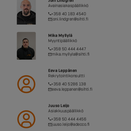
Joni Lindgren
Avainasiakaspäällikkö
+358 40 183 4540
joni.lindgren@sihti.fi
Mika Myllylä
Myyntipäällikkö
+358 50 444 4447
mika.myllyla@sihti.fi
Eeva Leppänen
Rekrytointikonsultti
+358 40 5286 138
eeva.leppanen@sihti.fi
Juuso Leijo
Asiakkuuspäällikkö
+358 50 444 4456
juuso.leijo@adecco.fi