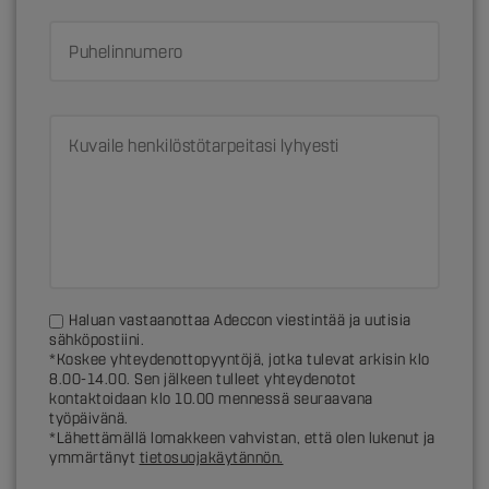
Puhelinnumero
Kuvaile henkilöstötarpeitasi lyhyesti
Haluan vastaanottaa Adeccon viestintää ja uutisia
sähköpostiini.
*Koskee yhteydenottopyyntöjä, jotka tulevat arkisin klo
8.00-14.00. Sen jälkeen tulleet yhteydenotot
kontaktoidaan klo 10.00 mennessä seuraavana
työpäivänä.
*Lähettämällä lomakkeen vahvistan, että olen lukenut ja
ymmärtänyt
tietosuojakäytännön.