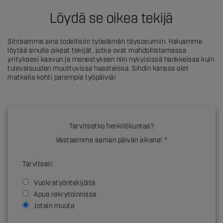
Löydä se oikea tekijä
Sihtaamme aina todellisiin työelämän täysosumiin. Haluamme
löytää sinulle oikeat tekijät, jotka ovat mahdollistamassa
yrityksesi kasvun ja menestyksen niin nykyisissä hankkeissa kuin
tulevaisuuden muuttuvissa haasteissa. Sihdin kanssa olet
matkalla kohti parempia työpäiviä!
Tarvitsetko henkilökuntaa?
Vastaamme saman päivän aikana! *
Tarvitsen:
Vuokratyöntekijöitä
Apua rekrytoinnissa
Jotain muuta