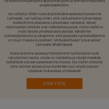
torninosturinkuljettajista aputyöntekijöihin ja ammattitimpureista
projektipäälliköihin.
Jos työllistyt Sihdin vuokratyöntekijänä asiakasyrityksemme
työmaalle, voit luottaa siihen, että vastuullisena työnantajana
huolehdimme jokaisesta työsuhteesi vaiheesta. Monet
rakennusalan tehtävät ovat määräaikaisuuksia, mutta meillä on
myös tarjolla pitkäkestoisia pestejä. Välitämme
työntekijöistämme ja takaamme, että jokaisella työntekijällämme
on muun muassa kunnolliset, tehtäväkohtaiset työvarusteet
työmaalle lähdettäessä.
Koska etsimme asiakasyrityksillemme työntekijöitä myös
rekrytointien kautta, sinulla on mahdollisuus löytää mielekäs
työtehtävä suoraan asiakkaamme kirjoilla. Ota meihin yhteyttä,
jotta voimme auttaa sinua löytämään juuri sinulle sopivan
työpaikan mukavassa yrityksessä!
ETSIN TYÖTÄ