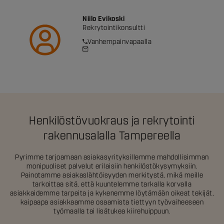
Niilo Evikoski
Rekrytointikonsultti
Vanhempainvapaalla
Henkilöstövuokraus ja rekrytointi
rakennusalalla Tampereella
Pyrimme tarjoamaan asiakasyrityksillemme mahdollisimman
monipuoliset palvelut erilaisiin henkilöstökysymyksiin.
Painotamme asiakaslähtöisyyden merkitystä, mikä meille
tarkoittaa sitä, että kuuntelemme tarkalla korvalla
asiakkaidemme tarpeita ja kykenemme löytämään oikeat tekijät,
kaipaapa asiakkaamme osaamista tiettyyn työvaiheeseen
työmaalla tai lisätukea kiirehuippuun.