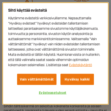
Sihti käyttää evästeitä
LÖYDÄ SIHTI
PYYDÄ TARJOUS
Käytämme evästeitä verkkosivuillamme. Napsauttamalla
"Hyväksy evästeet" hyväksyt evästeiden tallentamisen
Katso sijainti kartasta
Otamme sinuun yhteyttä!
laitteellasi parantaaksemme sivustomme käyttäjäkokemusta,
toimivuutta ja personointia, sivuston käytön analysointia ja
auttaaksemme markkinointitoimissamme. Valitsemalla "Vain
välttämättömät" hyväksyt vain niiden evästeiden tallentamisen
laitteeseesi, jotka ovat välttämättömiä sivuston toiminnalle.
Muita evästeitä ei tällöin käytetä. Huomionarvoista on kuitenkin,
Rakennusalan henkilöstöpalvelut ja
että tällä valinnalla saatat saada vähemmän optimoidun
työpaikat Tampereella
kokemuksen selaimellasi. Lisätietoja saat
Evästekäytäntö
Sihdin juuret juontavat Näsijärven rannalle – Sihdin toiminta alkoi
vuonna 2009 juuri Tampereella, ja vaikka vuosien varrella
Vain välttämättömät
Hyväksy kaikki
toimintamme on laajentunut koko Suomeen, meillä on edelleen
vahva jalansija rakennusalan henkilöstökumppanina Pirkanmaan
talousalueella. Kauttamme löytyvät työntekijät ja parhaimmat
Evästeasetukset
työpaikat Tampereella nopeasti.
Yksi menestyksemme saloista on ammattitaitomme. Tampereen
Sihdin tähtisikermä on sekoitus kokeneita konkareita ja asiaan
perehtyneitä, innokkaita tulevaisuuden asiantuntijoita – naurulta ei