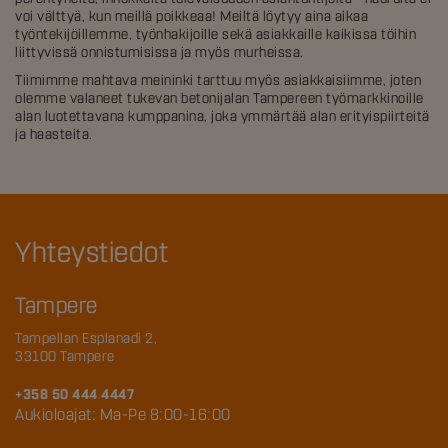
voi välttyä, kun meillä poikkeaa! Meiltä löytyy aina aikaa
työntekijöillemme, työnhakijoille sekä asiakkaille kaikissa töihin
liittyvissä onnistumisissa ja myös murheissa.
Tiimimme mahtava meininki tarttuu myös asiakkaisiimme, joten
olemme valaneet tukevan betonijalan Tampereen työmarkkinoille
alan luotettavana kumppanina, joka ymmärtää alan erityispiirteitä
ja haasteita.
Yhteystiedot
Tampere
Tampellan Esplanadi 2,
33100 Tampere
+358 50 444 4447
Aukioloajat: Ma-Pe 8:00-16:00